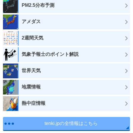
PM2.5分布予測
アメダス
2週間天気
気象予報士のポイント解説
世界天気
地震情報
熱中症情報
tenki.jpの全情報はこちら