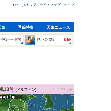
tenki.jpトップ
｜
サイトマップ
｜
ヘルプ
天気
季節特集
天気ニュース
象予報士の解説
熱中症情報
注目
風13号
(ドルフィン)
08日02:00現在