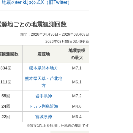
地震のtenki.jp公式X（旧Twitter）
震源地ごとの地震観測回数
期間：2026年04月30日～2026年08月08日
2026年08月08日03:46更新
地震規模
震観測回数
震源地
の最大
334
回
熊本県熊本地方
M7.1
熊本県天草・芦北地
111
回
M6.1
方
55
回
岩手県沖
M7.2
24
回
トカラ列島近海
M4.6
22
回
宮城県沖
M6.4
※震度1以上を観測した地震の集計です