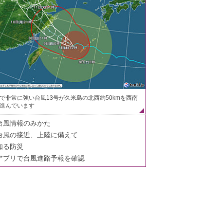
で非常に強い台風13号が久米島の北西約50kmを西南
進んでいます
台風情報のみかた
台風の接近、上陸に備えて
知る防災
アプリで台風進路予報を確認