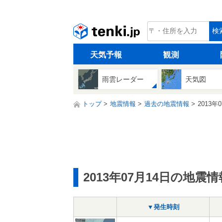
tenki.jp
検
天気予報
観測
雨雲レーダー
天気図
トップ
地震情報
過去の地震情報
2013年
2013年07月14日の地震情
▼発生時刻