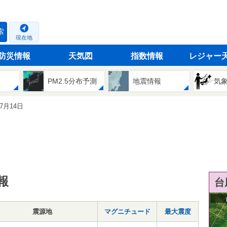
索
現在地
防災情報
天気図
指数情報
レジャー
PM2.5分布予測
地震情報
気
07月14日
報
台
震源地
マグニチュード
最大震度