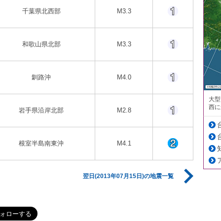
千葉県北西部
M3.3
和歌山県北部
M3.3
釧路沖
M4.0
大型
西に
岩手県沿岸北部
M2.8
根室半島南東沖
M4.1
翌日(2013年07月15日)の地震一覧