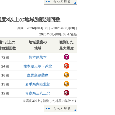
もっと見る
震度3以上の地域別観測回数
期間：2026年04月30日～2026年08月08日
2026年08月08日03:47更新
度3以上の
地域震度の
観測した
震観測回数
地域
最大震度
72
回
熊本県熊本
24
回
熊本県天草・芦北
16
回
鹿児島県薩摩
13
回
岩手県内陸北部
12
回
青森県三八上北
※震度3以上を観測した地震の集計です
もっと見る