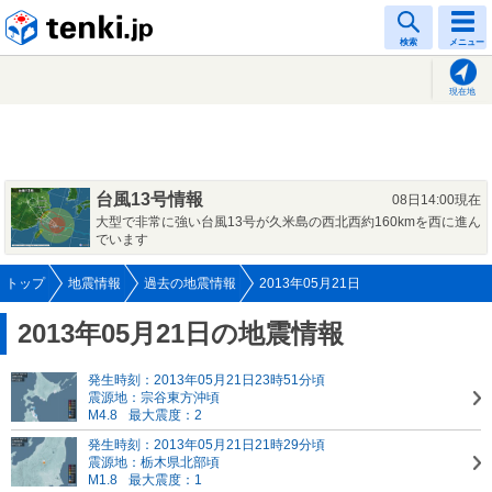
tenki.jp
検索
メニュー
現在地
台風13号情報
08日14:00現在
大型で非常に強い台風13号が久米島の西北西約160kmを西に進ん
でいます
トップ
地震情報
過去の地震情報
2013年05月21日
2013年05月21日の地震情報
発生時刻：2013年05月21日23時51分頃
震源地：宗谷東方沖頃
M4.8
最大震度：2
発生時刻：2013年05月21日21時29分頃
震源地：栃木県北部頃
M1.8
最大震度：1