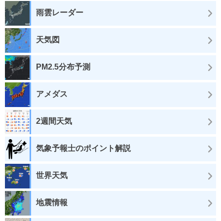
雨雲レーダー
天気図
PM2.5分布予測
アメダス
2週間天気
気象予報士のポイント解説
世界天気
地震情報