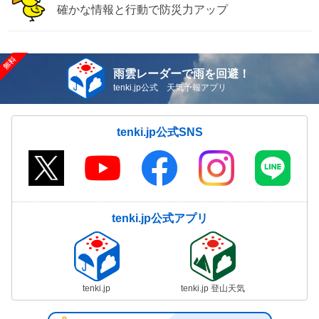
確かな情報と行動で防災力アップ
雨雲レーダーで雨を回避！
tenki.jp公式 天気予報アプリ
tenki.jp公式SNS
tenki.jp公式アプリ
tenki.jp
tenki.jp 登山天気