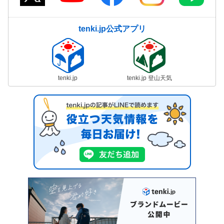
tenki.jp公式アプリ
tenki.jp
tenki.jp 登山天気