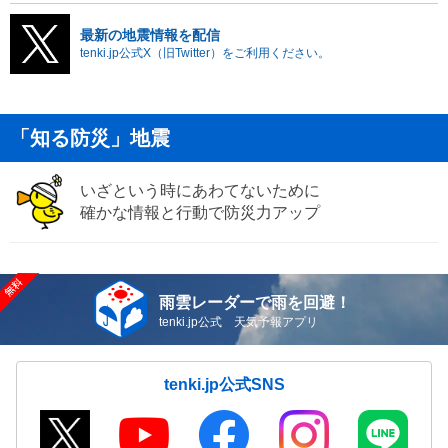
最新の地震情報を配信
tenki.jp公式X（旧Twitter）をご利用ください。
「知る防災」地震
いざという時にあわてないために
確かな情報と行動で防災力アップ
雨雲レーダーで雨を回避！
tenki.jp公式 天気予報アプリ
tenki.jp公式SNS