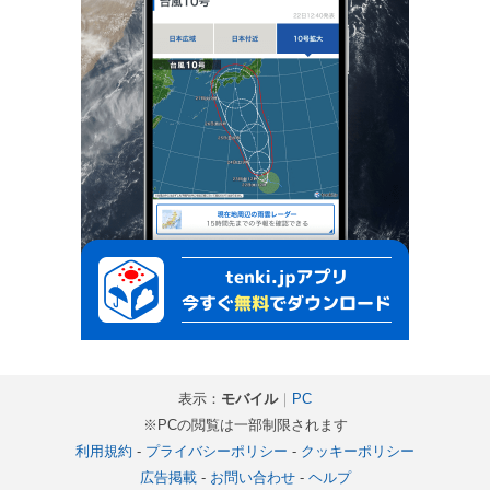
表示：
モバイル
｜
PC
※PCの閲覧は一部制限されます
利用規約
-
プライバシーポリシー
-
クッキーポリシー
広告掲載
-
お問い合わせ
-
ヘルプ