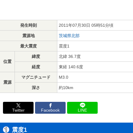
発生時刻
2011年07月30日 05時51分頃
震源地
茨城県北部
最大震度
震度1
緯度
北緯 36.7度
位置
経度
東経 140.6度
マグニチュード
M3.0
震源
深さ
約10km
Twitter
Facebook
LINE
震度1