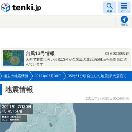
tenki.jp
検索
メニュー
現在地
台風13号情報
08日02:00現在
大型で非常に強い台風13号が久米島の北西約50kmを西南西に進
んでいます
過去の地震情報
2011年07月30日
05時51分頃発生した地震(最大震度1)
地震情報
2011年07月30日05:56発表