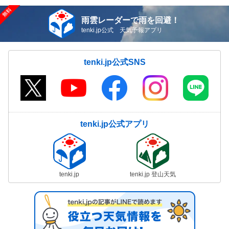
雨雲レーダーで雨を回避！
tenki.jp公式 天気予報アプリ
tenki.jp公式SNS
tenki.jp公式アプリ
tenki.jp
tenki.jp 登山天気