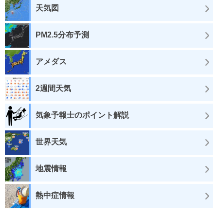
天気図
PM2.5分布予測
アメダス
2週間天気
気象予報士のポイント解説
世界天気
地震情報
熱中症情報