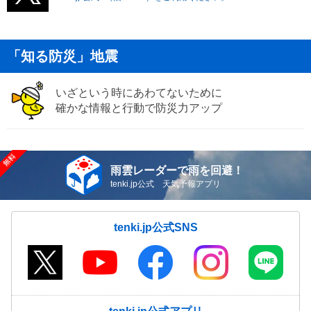
「知る防災」地震
いざという時にあわてないために
確かな情報と行動で防災力アップ
雨雲レーダーで雨を回避！
tenki.jp公式 天気予報アプリ
tenki.jp公式SNS