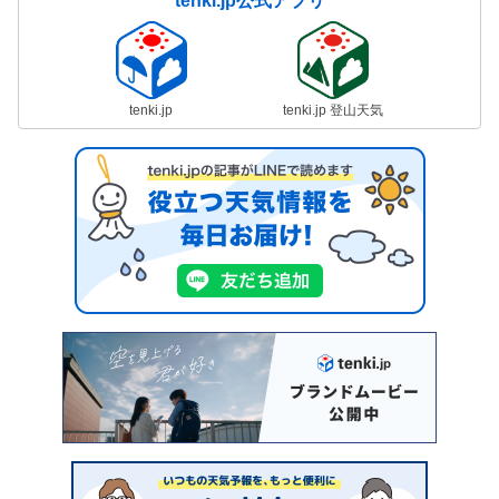
tenki.jp公式アプリ
tenki.jp
tenki.jp 登山天気