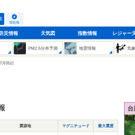
索
現在地
防災情報
天気図
指数情報
レジャー
PM2.5分布予測
地震情報
気
07月05日
報
台
震源地
マグニチュード
最大震度