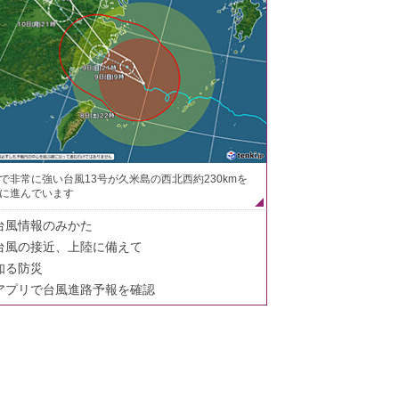
で非常に強い台風13号が久米島の西北西約230kmを
に進んでいます
台風情報のみかた
台風の接近、上陸に備えて
知る防災
アプリで台風進路予報を確認