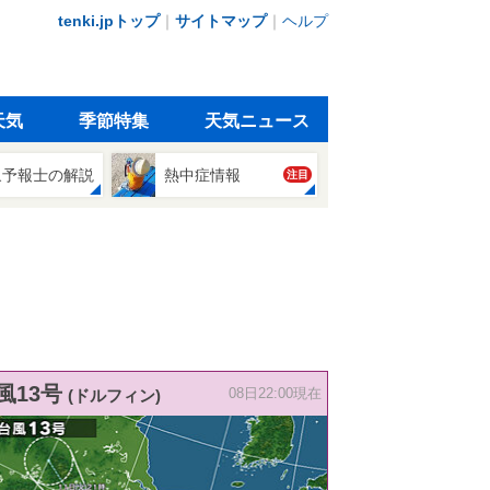
tenki.jpトップ
｜
サイトマップ
｜
ヘルプ
天気
季節特集
天気ニュース
象予報士の解説
熱中症情報
注目
風13号
(ドルフィン)
08日22:00現在