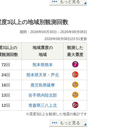
もっと見る
震度3以上の地域別観測回数
期間：2026年04月30日～2026年08月08日
2026年08月08日23:51更新
度3以上の
地域震度の
観測した
震観測回数
地域
最大震度
72
回
熊本県熊本
24
回
熊本県天草・芦北
16
回
鹿児島県薩摩
13
回
岩手県内陸北部
12
回
青森県三八上北
※震度3以上を観測した地震の集計です
もっと見る