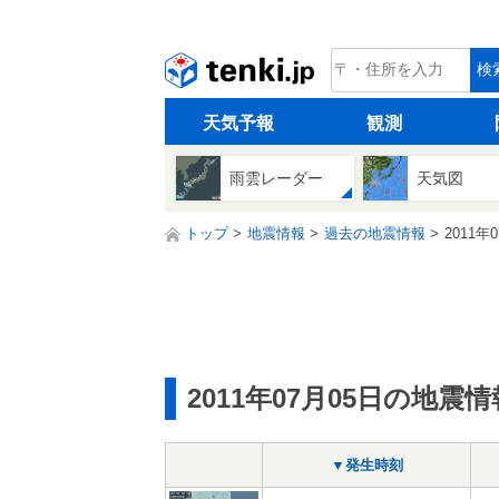
tenki.jp
検
天気予報
観測
雨雲レーダー
天気図
トップ
地震情報
過去の地震情報
2011年
2011年07月05日の地震情
▼発生時刻