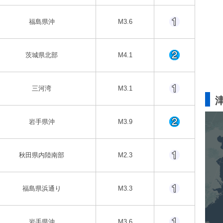
福島県沖
M3.6
茨城県北部
M4.1
三河湾
M3.1
岩手県沖
M3.9
秋田県内陸南部
M2.3
福島県浜通り
M3.3
岩手県沖
M3.6