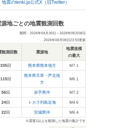
地震のtenki.jp公式X（旧Twitter）
震源地ごとの地震観測回数
期間：2026年04月30日～2026年08月08日
2026年08月08日23:50更新
地震規模
震観測回数
震源地
の最大
335
回
熊本県熊本地方
M7.1
熊本県天草・芦北地
115
回
M6.1
方
56
回
岩手県沖
M7.2
24
回
トカラ列島近海
M4.6
22
回
宮城県沖
M6.4
※震度1以上を観測した地震の集計です