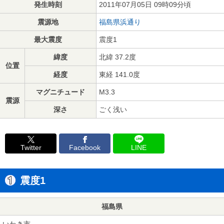
発生時刻
2011年07月05日 09時09分頃
震源地
福島県浜通り
最大震度
震度1
緯度
北緯 37.2度
位置
経度
東経 141.0度
マグニチュード
M3.3
震源
深さ
ごく浅い
Twitter
Facebook
LINE
震度1
福島県
いわき市