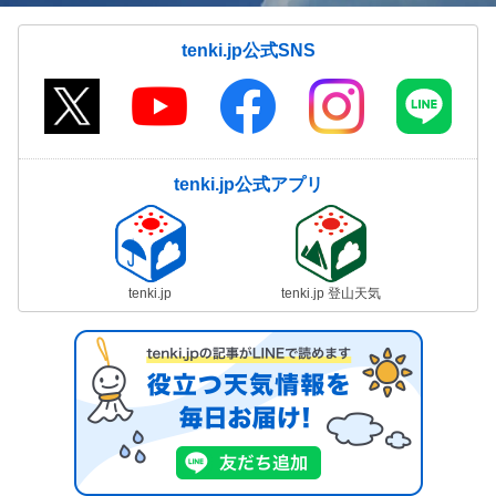
tenki.jp公式SNS
tenki.jp公式アプリ
tenki.jp
tenki.jp 登山天気