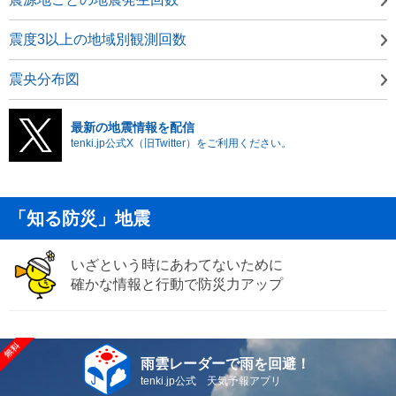
震度3以上の地域別観測回数
震央分布図
最新の地震情報を配信
tenki.jp公式X（旧Twitter）をご利用ください。
「知る防災」地震
いざという時にあわてないために
確かな情報と行動で防災力アップ
雨雲レーダーで雨を回避！
tenki.jp公式 天気予報アプリ