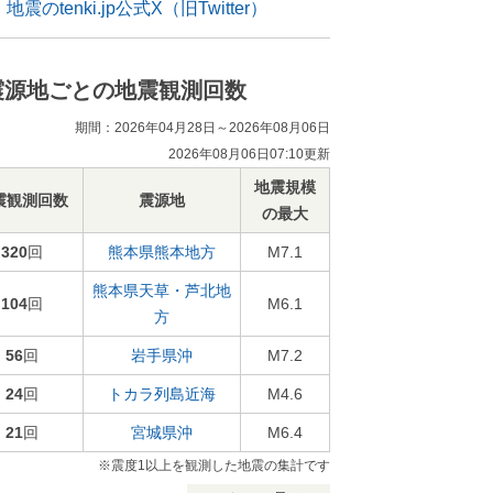
地震のtenki.jp公式X（旧Twitter）
震源地ごとの地震観測回数
期間：2026年04月28日～2026年08月06日
2026年08月06日07:10更新
地震規模
震観測回数
震源地
の最大
320
回
熊本県熊本地方
M7.1
熊本県天草・芦北地
104
回
M6.1
方
56
回
岩手県沖
M7.2
24
回
トカラ列島近海
M4.6
21
回
宮城県沖
M6.4
※震度1以上を観測した地震の集計です