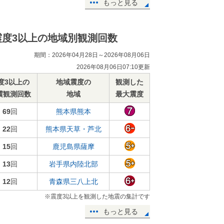
もっと見る
震度3以上の地域別観測回数
期間：2026年04月28日～2026年08月06日
2026年08月06日07:10更新
度3以上の
地域震度の
観測した
震観測回数
地域
最大震度
69
回
熊本県熊本
22
回
熊本県天草・芦北
15
回
鹿児島県薩摩
13
回
岩手県内陸北部
12
回
青森県三八上北
※震度3以上を観測した地震の集計です
もっと見る