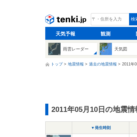
tenki.jp
検
天気予報
観測
雨雲レーダー
天気図
トップ
地震情報
過去の地震情報
2011年
2011年05月10日の地震情
▼発生時刻