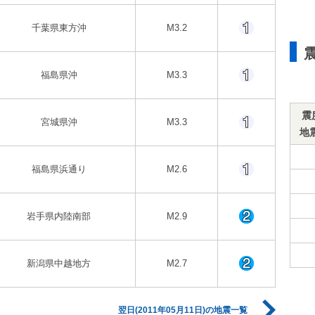
千葉県東方沖
M3.2
福島県沖
M3.3
震
宮城県沖
M3.3
地
福島県浜通り
M2.6
岩手県内陸南部
M2.9
新潟県中越地方
M2.7
翌日(2011年05月11日)の地震一覧