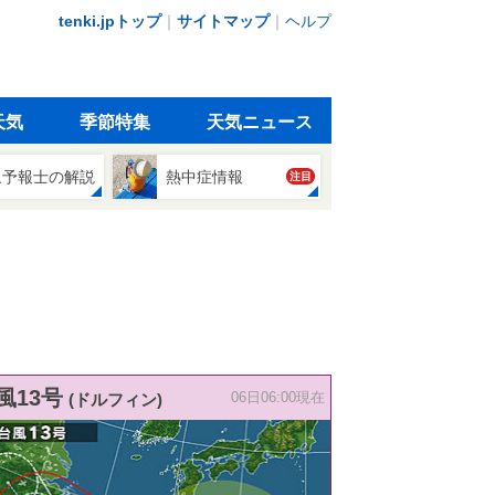
tenki.jpトップ
｜
サイトマップ
｜
ヘルプ
天気
季節特集
天気ニュース
象予報士の解説
熱中症情報
注目
風13号
(ドルフィン)
06日06:00現在