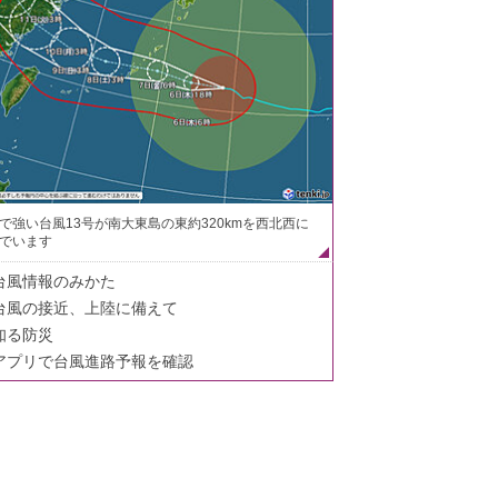
で強い台風13号が南大東島の東約320kmを西北西に
でいます
台風情報のみかた
台風の接近、上陸に備えて
知る防災
アプリで台風進路予報を確認