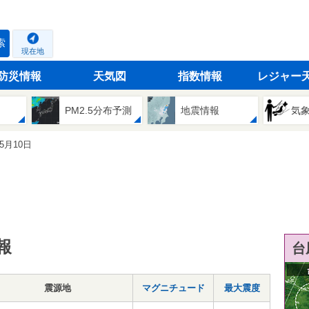
索
現在地
防災情報
天気図
指数情報
レジャー
PM2.5分布予測
地震情報
気
05月10日
報
台
震源地
マグニチュード
最大震度