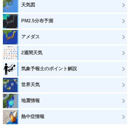
天気図
PM2.5分布予測
アメダス
2週間天気
気象予報士のポイント解説
世界天気
地震情報
熱中症情報