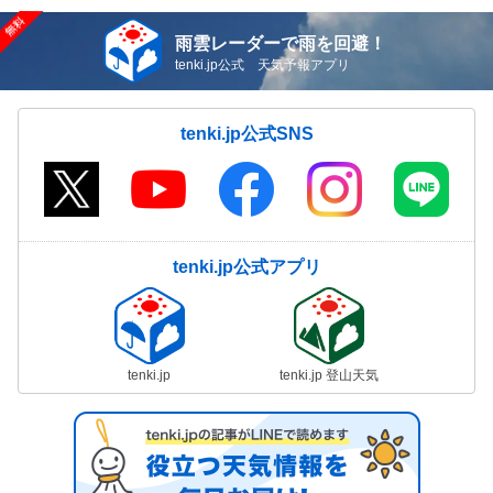
雨雲レーダーで雨を回避！
tenki.jp公式 天気予報アプリ
tenki.jp公式SNS
tenki.jp公式アプリ
tenki.jp
tenki.jp 登山天気