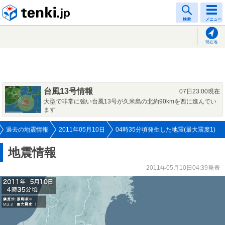
tenki.jp
検索
メニュー
現在地
台風13号情報
07日23:00現在
大型で非常に強い台風13号が久米島の北約90kmを西に進んでい
ます
過去の地震情報
2011年05月10日
04時35分頃発生した地震(最大震度1)
地震情報
2011年05月10日04:39発表