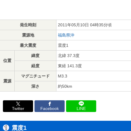
発生時刻
2011年05月10日 04時35分頃
震源地
福島県沖
最大震度
震度1
緯度
北緯 37.3度
位置
経度
東経 141.3度
マグニチュード
M3.3
震源
深さ
約50km
Twitter
Facebook
LINE
震度1