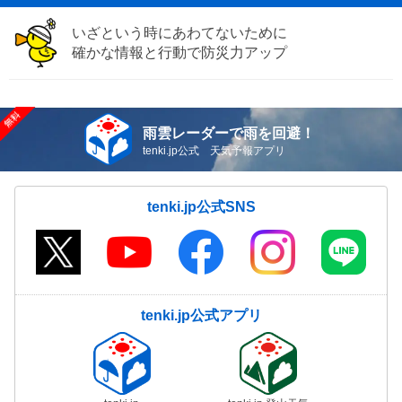
いざという時にあわてないために
確かな情報と行動で防災力アップ
雨雲レーダーで雨を回避！
tenki.jp公式 天気予報アプリ
tenki.jp公式SNS
tenki.jp公式アプリ