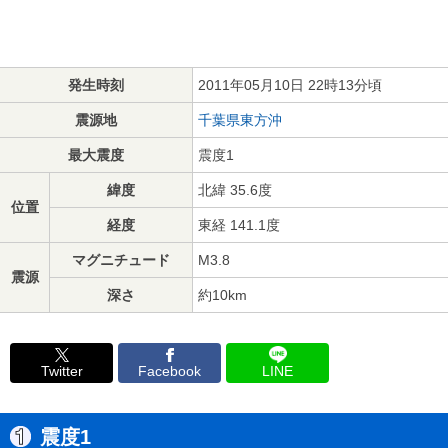
発生時刻
2011年05月10日 22時13分頃
震源地
千葉県東方沖
最大震度
震度1
緯度
北緯 35.6度
位置
経度
東経 141.1度
マグニチュード
M3.8
震源
深さ
約10km
Twitter
Facebook
LINE
震度1