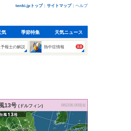
tenki.jpトップ
｜
サイトマップ
｜
ヘルプ
天気
季節特集
天気ニュース
象予報士の解説
熱中症情報
注目
風13号
(ドルフィン)
08日06:00現在