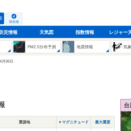
索
現在地
防災情報
天気図
指数情報
レジャー
PM2.5分布予測
地震情報
気
04月06日
報
台
震源地
▼マグニチュード
最大震度