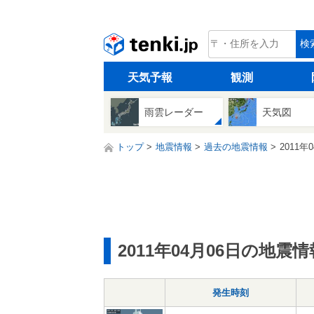
tenki.jp
検
天気予報
観測
雨雲レーダー
天気図
トップ
地震情報
過去の地震情報
2011年
2011年04月06日の地震情
発生時刻