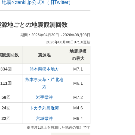
地震のtenki.jp公式X（旧Twitter）
震源地ごとの地震観測回数
期間：2026年04月30日～2026年08月08日
2026年08月08日07:10更新
地震規模
震観測回数
震源地
の最大
334
回
熊本県熊本地方
M7.1
熊本県天草・芦北地
111
回
M6.1
方
56
回
岩手県沖
M7.2
24
回
トカラ列島近海
M4.6
22
回
宮城県沖
M6.4
※震度1以上を観測した地震の集計です