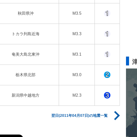
秋田県沖
M3.5
トカラ列島近海
M3.3
奄美大島北東沖
M3.1
栃木県北部
M3.0
新潟県中越地方
M2.3
翌日(2011年04月07日)の地震一覧