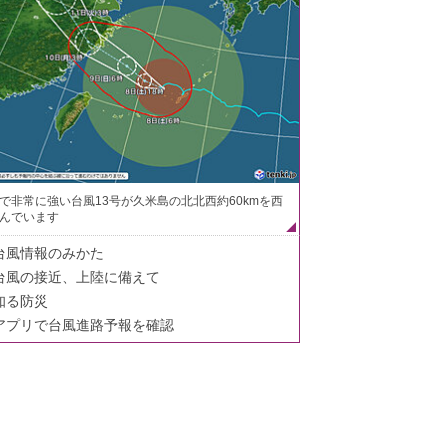
で非常に強い台風13号が久米島の北北西約60kmを西
んでいます
台風情報のみかた
台風の接近、上陸に備えて
知る防災
アプリで台風進路予報を確認