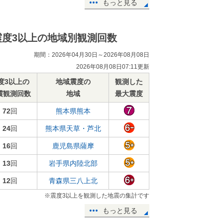
もっと見る
震度3以上の地域別観測回数
期間：2026年04月30日～2026年08月08日
2026年08月08日07:11更新
度3以上の
地域震度の
観測した
震観測回数
地域
最大震度
72
回
熊本県熊本
24
回
熊本県天草・芦北
16
回
鹿児島県薩摩
13
回
岩手県内陸北部
12
回
青森県三八上北
※震度3以上を観測した地震の集計です
もっと見る