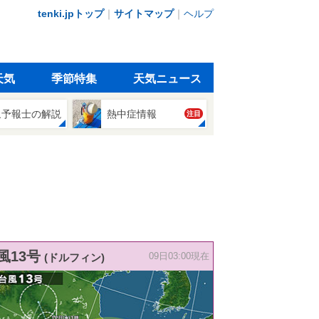
tenki.jpトップ
｜
サイトマップ
｜
ヘルプ
天気
季節特集
天気ニュース
象予報士の解説
熱中症情報
注目
風13号
(ドルフィン)
09日03:00現在