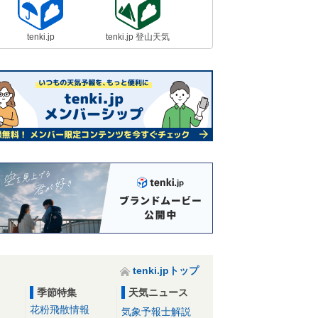
tenki.jp
tenki.jp 登山天気
tenki.jpトップ
季節特集
天気ニュース
花粉飛散情報
気象予報士解説