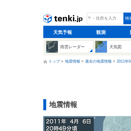
tenki.jp
検
天気予報
観測
雨雲レーダー
天気図
トップ
地震情報
過去の地震情報
2011年
地震情報