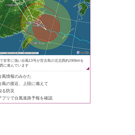
で非常に強い台風13号が宮古島の北北西約290kmを
西に進んでいます
台風情報のみかた
台風の接近、上陸に備えて
知る防災
アプリで台風進路予報を確認