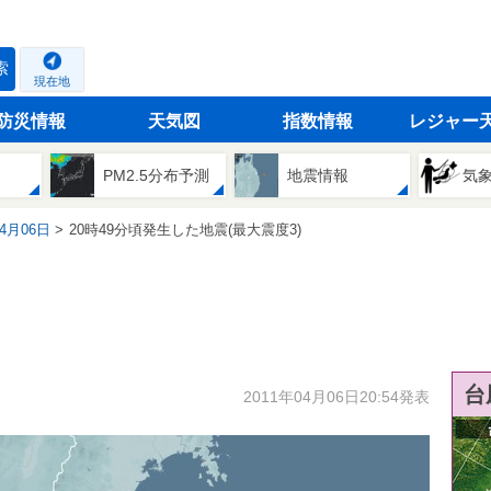
索
現在地
防災情報
天気図
指数情報
レジャー
PM2.5分布予測
地震情報
気
04月06日
20時49分頃発生した地震(最大震度3)
台
2011年04月06日20:54発表