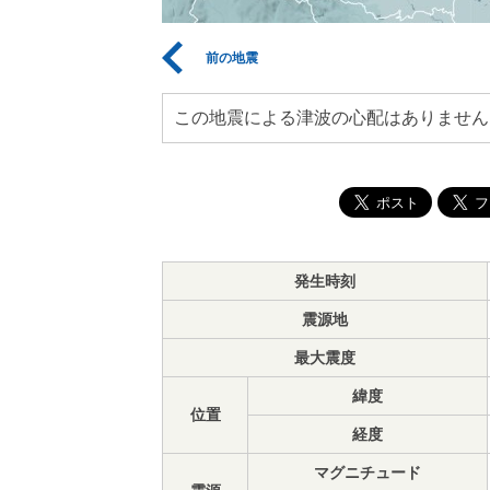
前の地震
この地震による津波の心配はありません
発生時刻
震源地
最大震度
緯度
位置
経度
マグニチュード