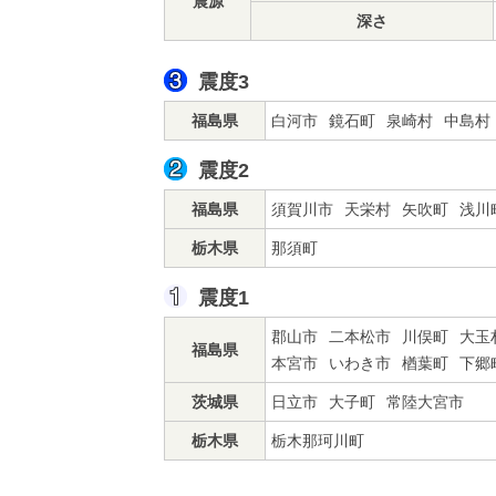
震源
深さ
震度3
福島県
白河市
鏡石町
泉崎村
中島村
震度2
福島県
須賀川市
天栄村
矢吹町
浅川
栃木県
那須町
震度1
郡山市
二本松市
川俣町
大玉
福島県
本宮市
いわき市
楢葉町
下郷
茨城県
日立市
大子町
常陸大宮市
栃木県
栃木那珂川町