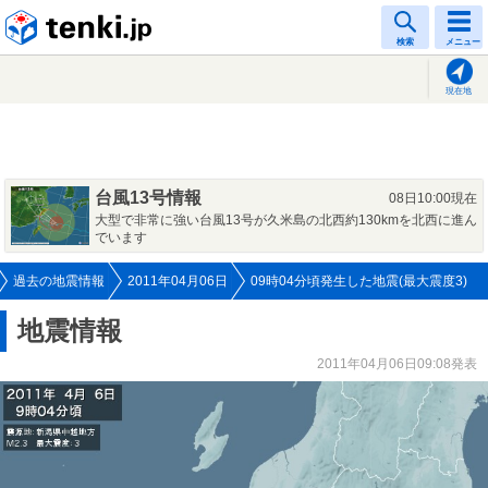
tenki.jp
検索
メニュー
現在地
台風13号情報
08日10:00現在
大型で非常に強い台風13号が久米島の北西約130kmを北西に進ん
でいます
過去の地震情報
2011年04月06日
09時04分頃発生した地震(最大震度3)
地震情報
2011年04月06日09:08発表