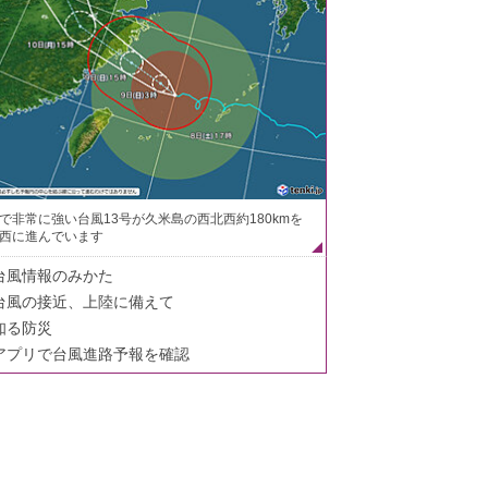
で非常に強い台風13号が久米島の西北西約180kmを
西に進んでいます
台風情報のみかた
台風の接近、上陸に備えて
知る防災
アプリで台風進路予報を確認