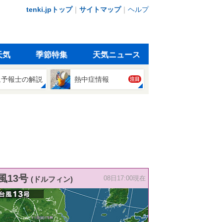
tenki.jpトップ
｜
サイトマップ
｜
ヘルプ
天気
季節特集
天気ニュース
象予報士の解説
熱中症情報
注目
風13号
(ドルフィン)
08日17:00現在