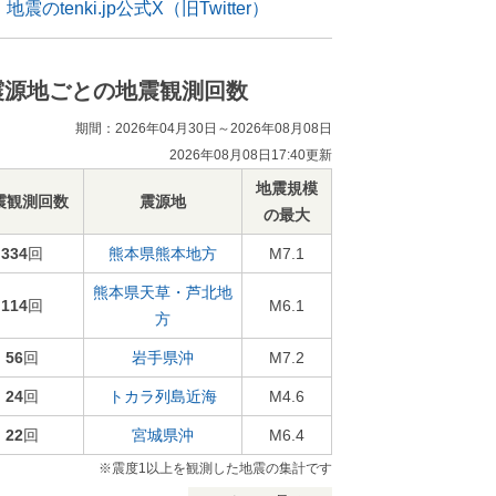
地震のtenki.jp公式X（旧Twitter）
震源地ごとの地震観測回数
期間：2026年04月30日～2026年08月08日
2026年08月08日17:40更新
地震規模
震観測回数
震源地
の最大
334
回
熊本県熊本地方
M7.1
熊本県天草・芦北地
114
回
M6.1
方
56
回
岩手県沖
M7.2
24
回
トカラ列島近海
M4.6
22
回
宮城県沖
M6.4
※震度1以上を観測した地震の集計です