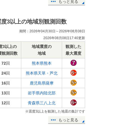
もっと見る
震度3以上の地域別観測回数
期間：2026年04月30日～2026年08月08日
2026年08月08日17:40更新
度3以上の
地域震度の
観測した
震観測回数
地域
最大震度
72
回
熊本県熊本
24
回
熊本県天草・芦北
16
回
鹿児島県薩摩
13
回
岩手県内陸北部
12
回
青森県三八上北
※震度3以上を観測した地震の集計です
もっと見る