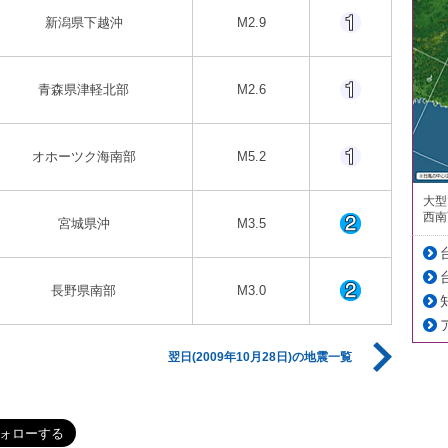
新潟県下越沖
M2.9
青森県津軽北部
M2.6
オホーツク海南部
M5.2
大型
西南
宮城県沖
M3.5
長野県南部
M3.0
翌日(2009年10月28日)の地震一覧