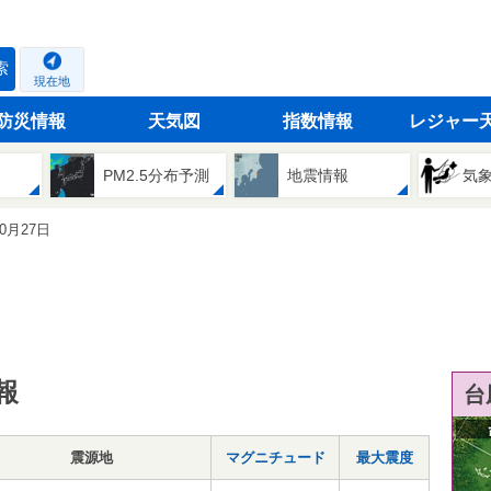
索
現在地
防災情報
天気図
指数情報
レジャー
PM2.5分布予測
地震情報
気
10月27日
報
台
震源地
マグニチュード
最大震度