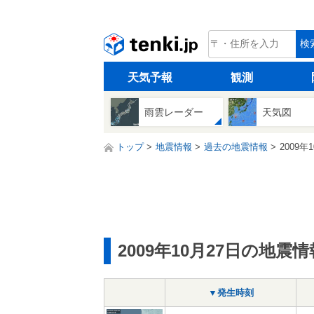
tenki.jp
検
天気予報
観測
雨雲レーダー
天気図
トップ
地震情報
過去の地震情報
2009年
2009年10月27日の地震情
▼発生時刻