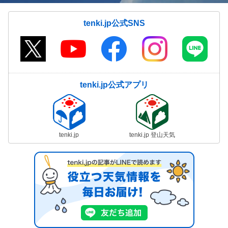
tenki.jp公式SNS
tenki.jp公式アプリ
tenki.jp
tenki.jp 登山天気