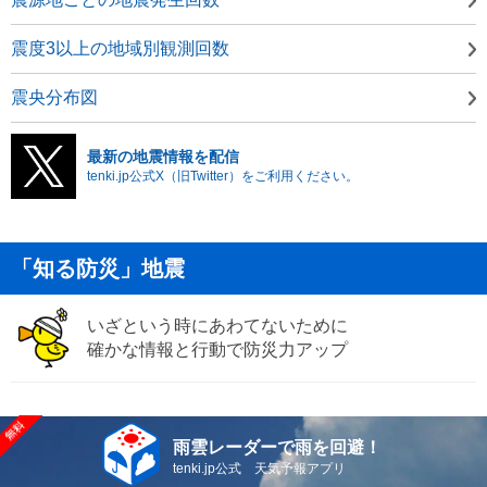
震度3以上の地域別観測回数
震央分布図
最新の地震情報を配信
tenki.jp公式X（旧Twitter）をご利用ください。
「知る防災」地震
いざという時にあわてないために
確かな情報と行動で防災力アップ
雨雲レーダーで雨を回避！
tenki.jp公式 天気予報アプリ