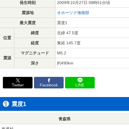
発生時刻
2009年10月27日 08時51分頃
震源地
オホーツク海南部
最大震度
震度1
緯度
北緯 47.5度
位置
経度
東経 145.7度
マグニチュード
M5.2
震源
深さ
約490km
Twitter
Facebook
LINE
震度1
青森県
東通村