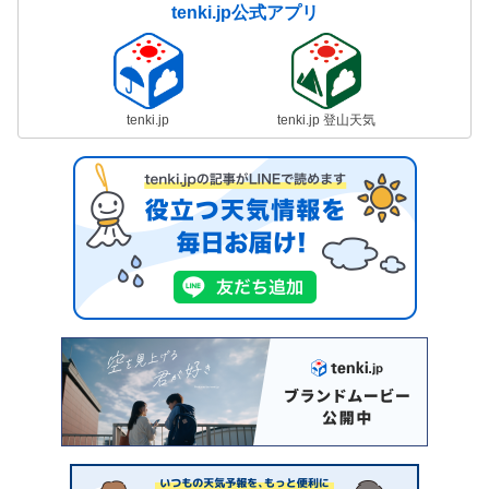
tenki.jp公式アプリ
tenki.jp
tenki.jp 登山天気