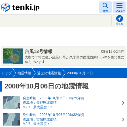
tenki.jp
検索
メニュー
現在地
台風13号情報
08日12:00現在
大型で非常に強い台風13号が久米島の西北西約160kmを西北西に
進んでいます
トップ
地震情報
過去の地震情報
2008年10月06日
2008年10月06日の地震情報
発生時刻：2008年10月06日13時29分頃
震源地：長野県北部頃
M2.7
最大震度：2
発生時刻：2008年10月06日10時32分頃
震源地：宮城県北部頃
M2.7
最大震度：1