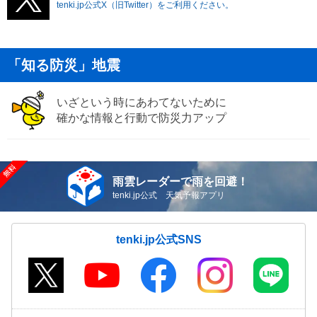
tenki.jp公式X（旧Twitter）をご利用ください。
「知る防災」地震
いざという時にあわてないために
確かな情報と行動で防災力アップ
雨雲レーダーで雨を回避！
tenki.jp公式 天気予報アプリ
tenki.jp公式SNS