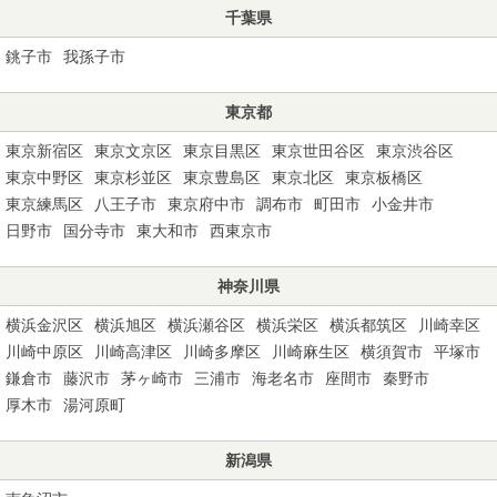
千葉県
銚子市
我孫子市
東京都
東京新宿区
東京文京区
東京目黒区
東京世田谷区
東京渋谷区
東京中野区
東京杉並区
東京豊島区
東京北区
東京板橋区
東京練馬区
八王子市
東京府中市
調布市
町田市
小金井市
日野市
国分寺市
東大和市
西東京市
神奈川県
横浜金沢区
横浜旭区
横浜瀬谷区
横浜栄区
横浜都筑区
川崎幸区
川崎中原区
川崎高津区
川崎多摩区
川崎麻生区
横須賀市
平塚市
鎌倉市
藤沢市
茅ヶ崎市
三浦市
海老名市
座間市
秦野市
厚木市
湯河原町
新潟県