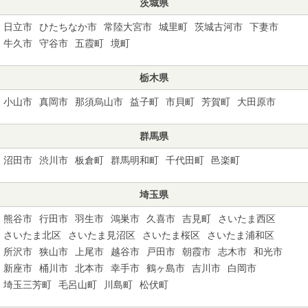
茨城県
日立市
ひたちなか市
常陸大宮市
城里町
茨城古河市
下妻市
牛久市
守谷市
五霞町
境町
栃木県
小山市
真岡市
那須烏山市
益子町
市貝町
芳賀町
大田原市
群馬県
沼田市
渋川市
板倉町
群馬明和町
千代田町
邑楽町
埼玉県
熊谷市
行田市
羽生市
鴻巣市
久喜市
吉見町
さいたま西区
さいたま北区
さいたま見沼区
さいたま桜区
さいたま浦和区
所沢市
狭山市
上尾市
越谷市
戸田市
朝霞市
志木市
和光市
新座市
桶川市
北本市
幸手市
鶴ヶ島市
吉川市
白岡市
埼玉三芳町
毛呂山町
川島町
松伏町