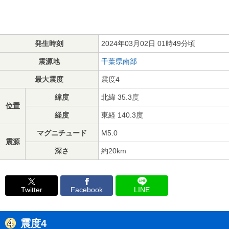
発生時刻
2024年03月02日 01時49分頃
震源地
千葉県南部
最大震度
震度4
緯度
北緯 35.3度
位置
経度
東経 140.3度
マグニチュード
M5.0
震源
深さ
約20km
Twitter
Facebook
LINE
震度4