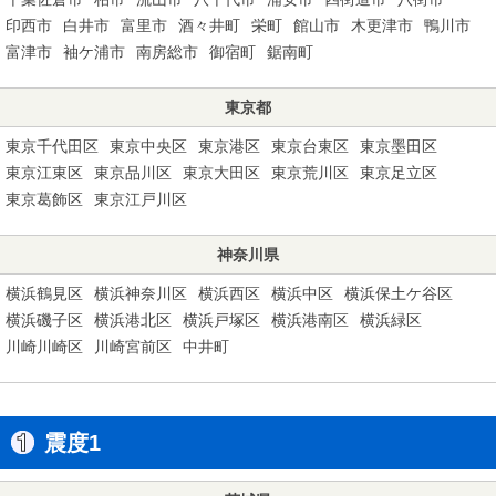
印西市
白井市
富里市
酒々井町
栄町
館山市
木更津市
鴨川市
富津市
袖ケ浦市
南房総市
御宿町
鋸南町
東京都
東京千代田区
東京中央区
東京港区
東京台東区
東京墨田区
東京江東区
東京品川区
東京大田区
東京荒川区
東京足立区
東京葛飾区
東京江戸川区
神奈川県
横浜鶴見区
横浜神奈川区
横浜西区
横浜中区
横浜保土ケ谷区
横浜磯子区
横浜港北区
横浜戸塚区
横浜港南区
横浜緑区
川崎川崎区
川崎宮前区
中井町
震度1