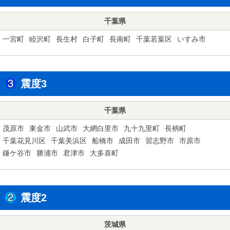
千葉県
一宮町
睦沢町
長生村
白子町
長南町
千葉若葉区
いすみ市
震度3
千葉県
茂原市
東金市
山武市
大網白里市
九十九里町
長柄町
千葉花見川区
千葉美浜区
船橋市
成田市
習志野市
市原市
鎌ケ谷市
勝浦市
君津市
大多喜町
震度2
茨城県