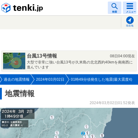
tenki.jp
検索
メニュー
現在地
台風13号情報
08日04:00現在
大型で非常に強い台風13号が久米島の北北西約40kmを南南西に
進んでいます
過去の地震情報
2024年03月02日
01時49分頃発生した地震(最大震度4)
地震情報
2024年03月02日01:52発表