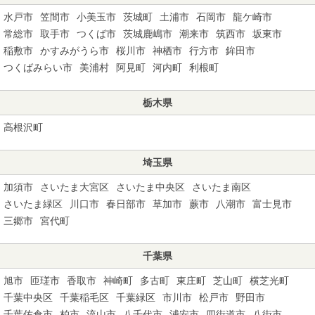
水戸市
笠間市
小美玉市
茨城町
土浦市
石岡市
龍ケ崎市
常総市
取手市
つくば市
茨城鹿嶋市
潮来市
筑西市
坂東市
稲敷市
かすみがうら市
桜川市
神栖市
行方市
鉾田市
つくばみらい市
美浦村
阿見町
河内町
利根町
栃木県
高根沢町
埼玉県
加須市
さいたま大宮区
さいたま中央区
さいたま南区
さいたま緑区
川口市
春日部市
草加市
蕨市
八潮市
富士見市
三郷市
宮代町
千葉県
旭市
匝瑳市
香取市
神崎町
多古町
東庄町
芝山町
横芝光町
千葉中央区
千葉稲毛区
千葉緑区
市川市
松戸市
野田市
千葉佐倉市
柏市
流山市
八千代市
浦安市
四街道市
八街市