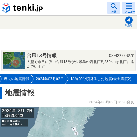
tenki.jp
検索
メニュー
現在地
台風13号情報
08日22:00現在
大型で非常に強い台風13号が久米島の西北西約230kmを北西に進
んでいます
過去の地震情報
2024年03月02日
18時20分頃発生した地震(最大震度2)
地震情報
2024年03月02日18:23発表