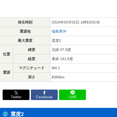
発生時刻
2024年03月02日 18時20分頃
震源地
福島県沖
最大震度
震度2
緯度
北緯 37.8度
位置
経度
東経 141.6度
マグニチュード
M4.1
震源
深さ
約60km
Twitter
Facebook
LINE
震度2