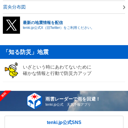
震央分布図
最新の地震情報を配信
tenki.jp公式X（旧Twitter）をご利用ください。
「知る防災」地震
いざという時にあわてないために
確かな情報と行動で防災力アップ
雨雲レーダーで雨を回避！
tenki.jp公式 天気予報アプリ
tenki.jp公式SNS