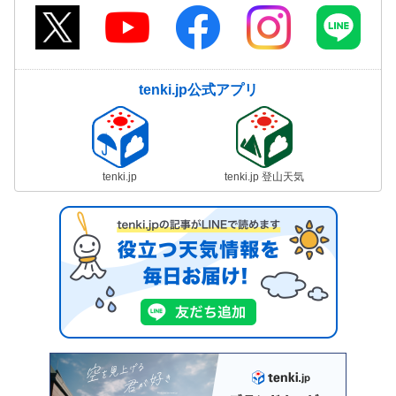
tenki.jp公式アプリ
tenki.jp
tenki.jp 登山天気