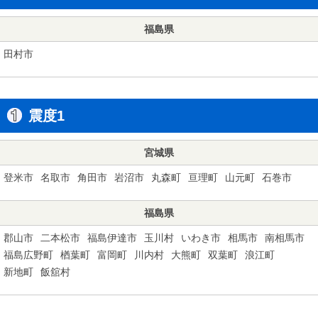
福島県
田村市
震度1
宮城県
登米市
名取市
角田市
岩沼市
丸森町
亘理町
山元町
石巻市
福島県
郡山市
二本松市
福島伊達市
玉川村
いわき市
相馬市
南相馬市
福島広野町
楢葉町
富岡町
川内村
大熊町
双葉町
浪江町
新地町
飯舘村