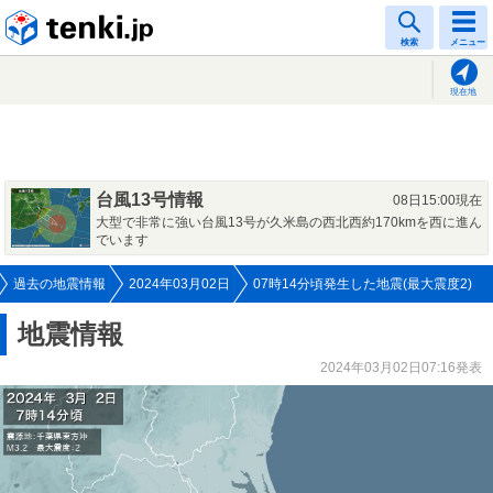
tenki.jp
検索
メニュー
現在地
台風13号情報
08日15:00現在
大型で非常に強い台風13号が久米島の西北西約170kmを西に進ん
でいます
過去の地震情報
2024年03月02日
07時14分頃発生した地震(最大震度2)
地震情報
2024年03月02日07:16発表