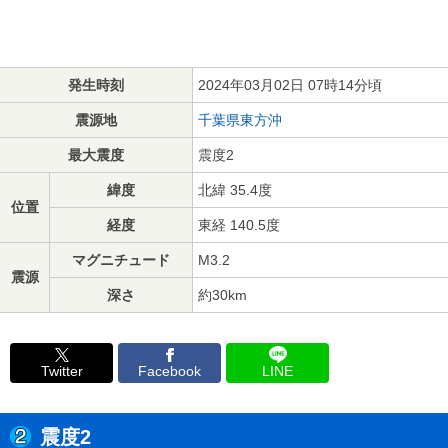
発生時刻
2024年03月02日 07時14分頃
震源地
千葉県東方沖
最大震度
震度2
緯度
北緯 35.4度
位置
経度
東経 140.5度
マグニチュード
M3.2
震源
深さ
約30km
Twitter
Facebook
LINE
震度2