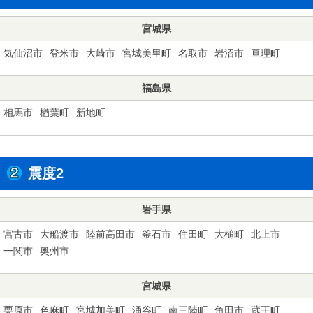
宮城県
気仙沼市
登米市
大崎市
宮城美里町
名取市
岩沼市
亘理町
福島県
相馬市
楢葉町
新地町
震度2
岩手県
宮古市
大船渡市
陸前高田市
釜石市
住田町
大槌町
北上市
一関市
奥州市
宮城県
栗原市
色麻町
宮城加美町
涌谷町
南三陸町
角田市
蔵王町