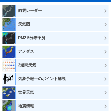
雨雲レーダー
天気図
PM2.5分布予測
アメダス
2週間天気
気象予報士のポイント解説
世界天気
地震情報