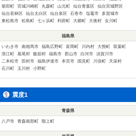
柴田町
宮城川崎町
丸森町
山元町
仙台青葉区
仙台宮城野区
仙台若林区
仙台太白区
仙台泉区
石巻市
塩竈市
多賀城市
東松島市
松島町
七ヶ浜町
利府町
大郷町
大衡村
女川町
福島県
いわき市
南相馬市
福島広野町
富岡町
川内村
大熊町
双葉町
浪江町
葛尾村
飯舘村
福島市
郡山市
白河市
須賀川市
二本松市
田村市
福島伊達市
本宮市
国見町
川俣町
天栄村
石川町
玉川村
小野町
震度1
青森県
八戸市
青森南部町
階上町