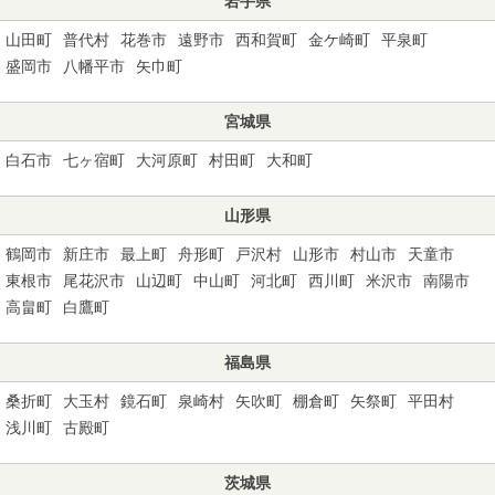
岩手県
山田町
普代村
花巻市
遠野市
西和賀町
金ケ崎町
平泉町
盛岡市
八幡平市
矢巾町
宮城県
白石市
七ヶ宿町
大河原町
村田町
大和町
山形県
鶴岡市
新庄市
最上町
舟形町
戸沢村
山形市
村山市
天童市
東根市
尾花沢市
山辺町
中山町
河北町
西川町
米沢市
南陽市
高畠町
白鷹町
福島県
桑折町
大玉村
鏡石町
泉崎村
矢吹町
棚倉町
矢祭町
平田村
浅川町
古殿町
茨城県