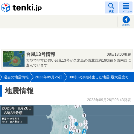
tenki.jp
検索
メニュー
現在地
台風13号情報
08日18:00現在
大型で非常に強い台風13号が久米島の西北西約190kmを西南西に
進んでいます
過去の地震情報
2023年09月26日
08時39分頃発生した地震(最大震度3)
地震情報
2023年09月26日08:43発表