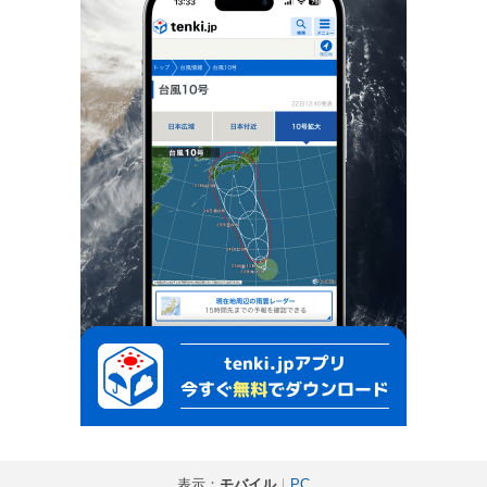
表示：
モバイル
｜
PC