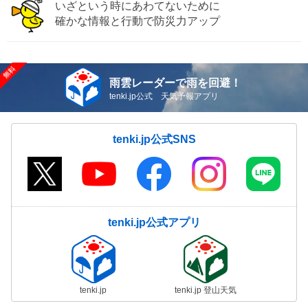
いざという時にあわてないために
確かな情報と行動で防災力アップ
雨雲レーダーで雨を回避！
tenki.jp公式 天気予報アプリ
tenki.jp公式SNS
tenki.jp公式アプリ
tenki.jp
tenki.jp 登山天気