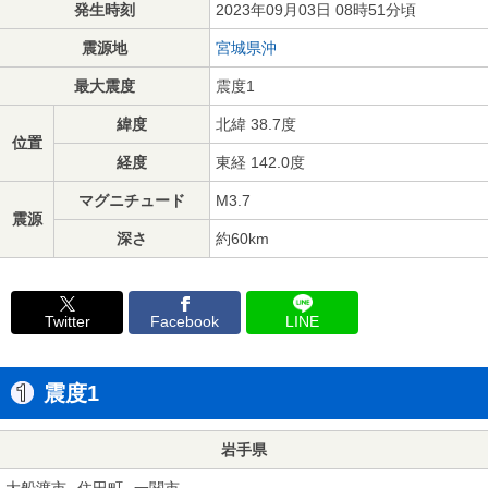
発生時刻
2023年09月03日 08時51分頃
震源地
宮城県沖
最大震度
震度1
緯度
北緯 38.7度
位置
経度
東経 142.0度
マグニチュード
M3.7
震源
深さ
約60km
Twitter
Facebook
LINE
震度1
岩手県
大船渡市
住田町
一関市