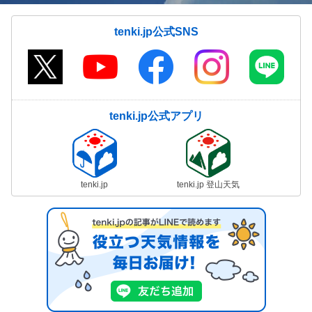
tenki.jp公式SNS
tenki.jp公式アプリ
tenki.jp
tenki.jp 登山天気