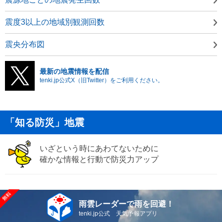
震度3以上の地域別観測回数
震央分布図
最新の地震情報を配信
tenki.jp公式X（旧Twitter）をご利用ください。
「知る防災」地震
いざという時にあわてないために
確かな情報と行動で防災力アップ
雨雲レーダーで雨を回避！
tenki.jp公式 天気予報アプリ