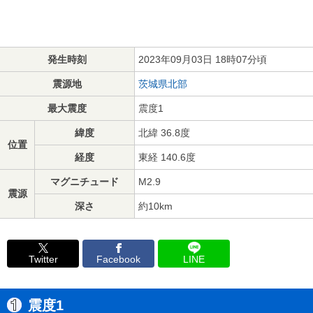
発生時刻
2023年09月03日 18時07分頃
震源地
茨城県北部
最大震度
震度1
緯度
北緯 36.8度
位置
経度
東経 140.6度
マグニチュード
M2.9
震源
深さ
約10km
Twitter
Facebook
LINE
震度1