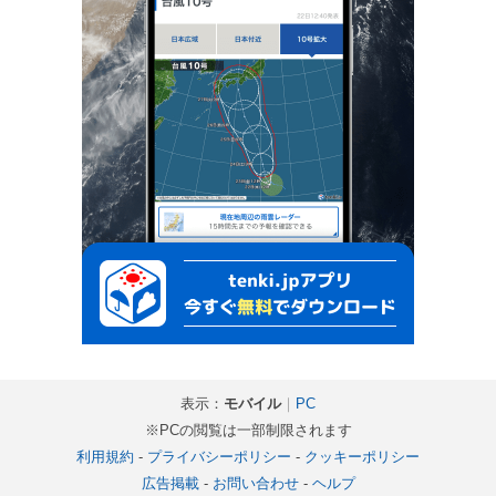
表示：
モバイル
｜
PC
※PCの閲覧は一部制限されます
利用規約
-
プライバシーポリシー
-
クッキーポリシー
広告掲載
-
お問い合わせ
-
ヘルプ