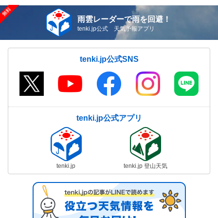
雨雲レーダーで雨を回避！
tenki.jp公式 天気予報アプリ
tenki.jp公式SNS
tenki.jp公式アプリ
tenki.jp
tenki.jp 登山天気