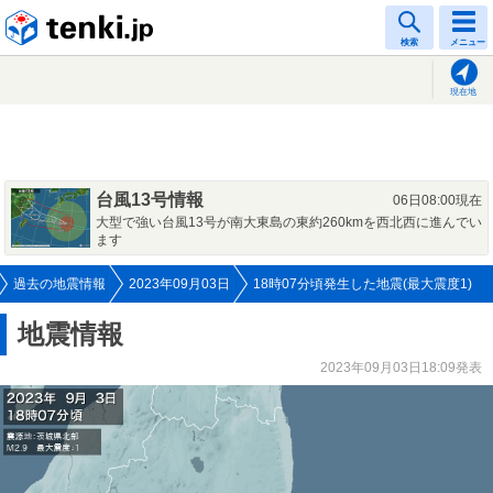
tenki.jp
検索
メニュー
現在地
台風13号情報
06日08:00現在
大型で強い台風13号が南大東島の東約260kmを西北西に進んでい
ます
過去の地震情報
2023年09月03日
18時07分頃発生した地震(最大震度1)
地震情報
2023年09月03日18:09発表