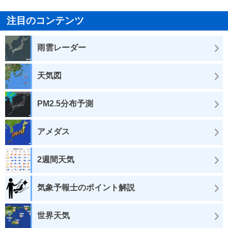
注目のコンテンツ
雨雲レーダー
天気図
PM2.5分布予測
アメダス
2週間天気
気象予報士のポイント解説
世界天気