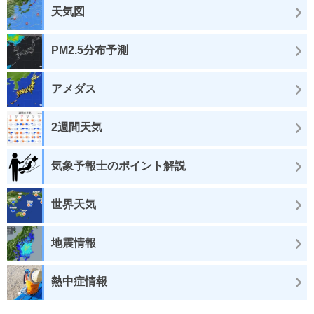
天気図
PM2.5分布予測
アメダス
2週間天気
気象予報士のポイント解説
世界天気
地震情報
熱中症情報