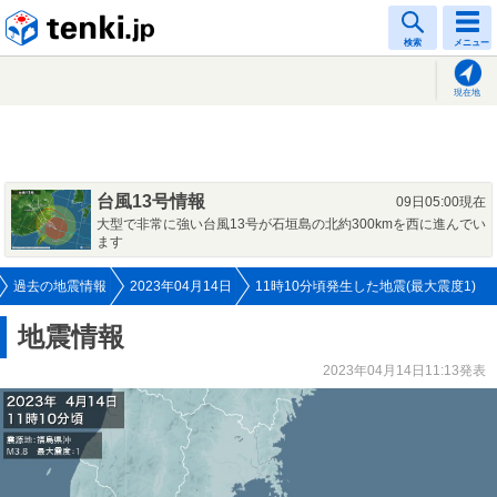
tenki.jp
検索
メニュー
現在地
台風13号情報
09日05:00現在
大型で非常に強い台風13号が石垣島の北約300kmを西に進んでい
ます
過去の地震情報
2023年04月14日
11時10分頃発生した地震(最大震度1)
地震情報
2023年04月14日11:13発表