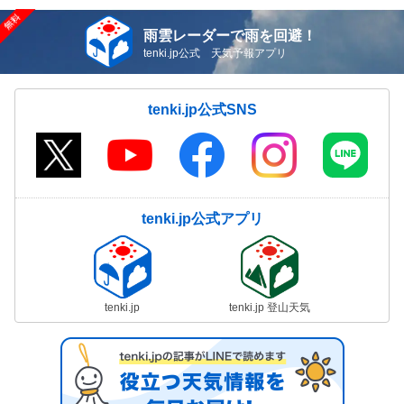
雨雲レーダーで雨を回避！
tenki.jp公式 天気予報アプリ
tenki.jp公式SNS
tenki.jp公式アプリ
tenki.jp
tenki.jp 登山天気