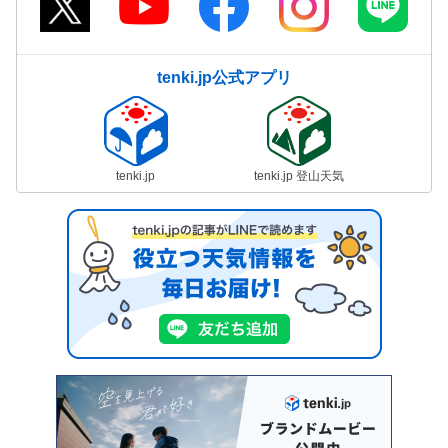
tenki.jp公式アプリ
tenki.jp
tenki.jp 登山天気