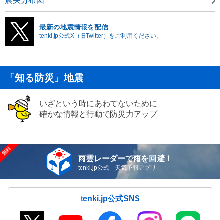
震央分布図
最新の地震情報を配信
tenki.jp公式X（旧Twitter）をご利用ください。
「知る防災」地震
いざという時にあわてないために
確かな情報と行動で防災力アップ
雨雲レーダーで雨を回避！
tenki.jp公式 天気予報アプリ
tenki.jp公式SNS