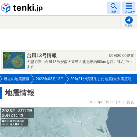
tenki.jp
検索
メニュー
現在地
台風13号情報
06日20:00現在
大型で強い台風13号が南大東島の北北東約90kmを西に進んでい
ます
過去の地震情報
2023年03月12日
20時21分頃発生した地震(最大震度2)
地震情報
2023年03月12日20:23発表