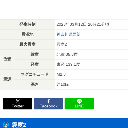
発生時刻
2023年03月12日 20時21分頃
震源地
神奈川県西部
最大震度
震度2
緯度
北緯 35.3度
位置
経度
東経 139.1度
マグニチュード
M2.8
震源
深さ
約10km
Twitter
Facebook
LINE
震度2