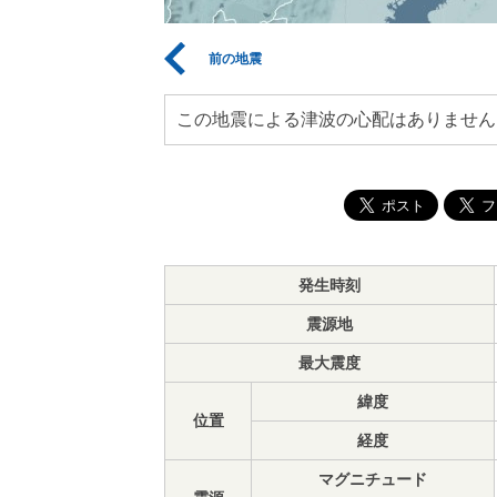
前の地震
この地震による津波の心配はありません
発生時刻
震源地
最大震度
緯度
位置
経度
マグニチュード