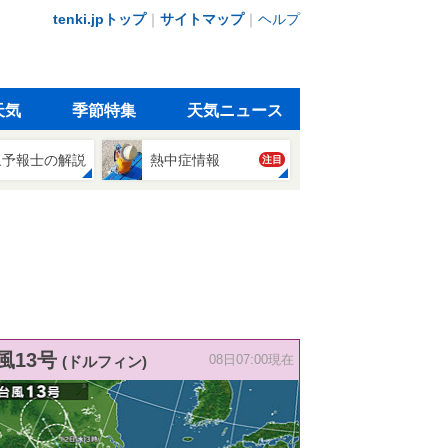
tenki.jpトップ
｜
サイトマップ
｜
ヘルプ
天気
季節特集
天気ニュース
象予報士の解説
熱中症情報
注目
風13号
(ドルフィン)
08日07:00現在