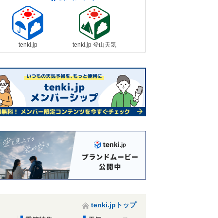
tenki.jp
tenki.jp 登山天気
tenki.jpトップ