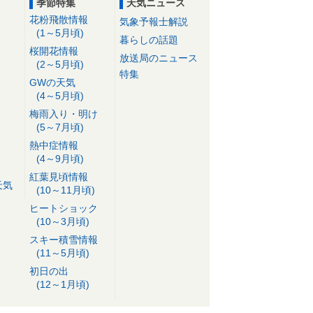
季節特集
天気ニュース
花粉飛散情報
気象予報士解説
(1～5月頃)
暮らしの話題
桜開花情報
放送局のニュース
(2～5月頃)
特集
GWの天気
(4～5月頃)
梅雨入り・明け
(5～7月頃)
熱中症情報
(4～9月頃)
紅葉見頃情報
天気
(10～11月頃)
ヒートショック
(10～3月頃)
スキー積雪情報
(11～5月頃)
初日の出
(12～1月頃)