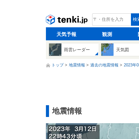
tenki.jp
検
天気予報
観測
雨雲レーダー
天気図
トップ
地震情報
過去の地震情報
2023年
地震情報