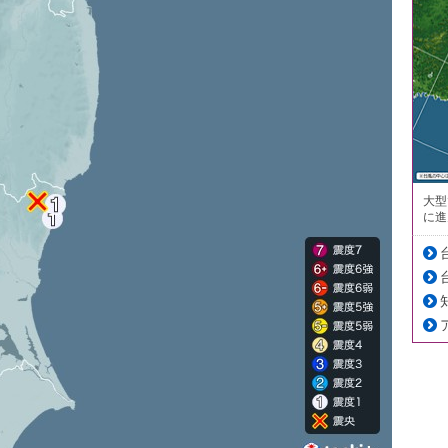
大型
に進