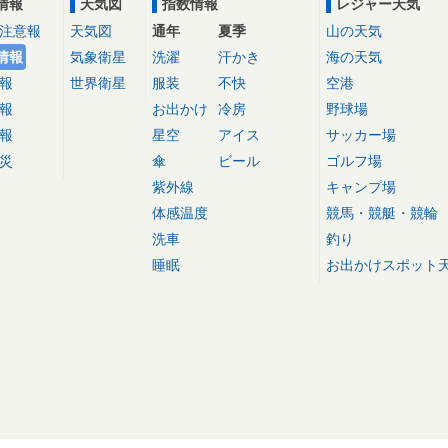
情報
天気図
指数情報
レジャー天気
注意報
天気図
通年
夏季
山の天気
情報
気象衛星
洗濯
汗かき
海の天気
報
世界衛星
服装
不快
空港
報
お出かけ
冷房
野球場
報
星空
アイス
サッカー場
災
傘
ビール
ゴルフ場
紫外線
キャンプ場
体感温度
競馬・競艇・競輪
洗車
釣り
睡眠
お出かけスポット