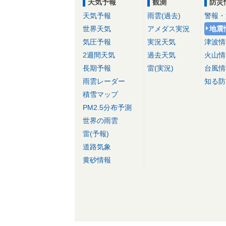
天気予報
観測
防災
天気予報
雨雲(過去)
警報・
世界天気
アメダス実況
地震
気圧予報
実況天気
津波情
2週間天気
過去天気
火山情
長期予報
雷(実況)
台風情
雨雲レーダー
知る防
積雪マップ
PM2.5分布予測
世界の雨雲
雷(予報)
道路気象
黄砂情報