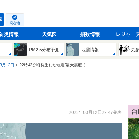
索
現在地
防災情報
天気図
指数情報
レジャー
PM2.5分布予測
地震情報
気
03月12日
22時43分頃発生した地震(最大震度1)
台
2023年03月12日22:47発表