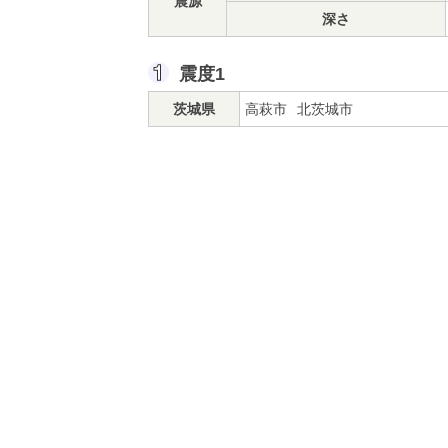
震源
深さ
震度1
茨城県
高萩市
北茨城市