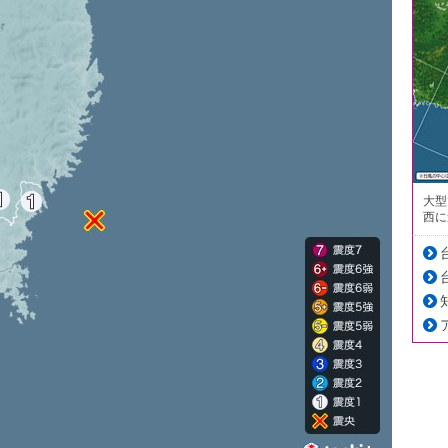
大型
西に