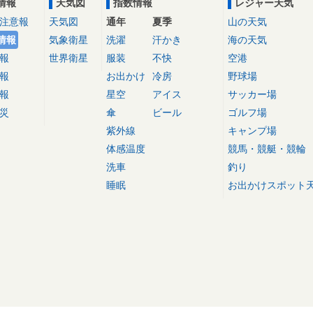
情報
天気図
指数情報
レジャー天気
注意報
天気図
通年
夏季
山の天気
情報
気象衛星
洗濯
汗かき
海の天気
報
世界衛星
服装
不快
空港
報
お出かけ
冷房
野球場
報
星空
アイス
サッカー場
災
傘
ビール
ゴルフ場
紫外線
キャンプ場
体感温度
競馬・競艇・競輪
洗車
釣り
睡眠
お出かけスポット