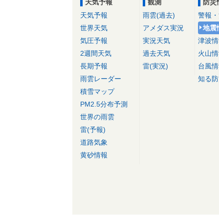
天気予報
観測
防災
天気予報
雨雲(過去)
警報・
世界天気
アメダス実況
地震
気圧予報
実況天気
津波情
2週間天気
過去天気
火山情
長期予報
雷(実況)
台風情
雨雲レーダー
知る防
積雪マップ
PM2.5分布予測
世界の雨雲
雷(予報)
道路気象
黄砂情報