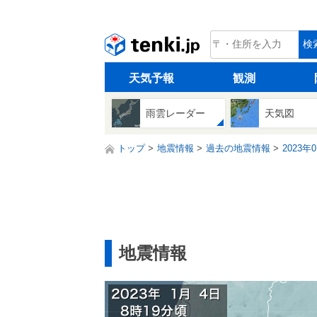
tenki.jp
検
天気予報
観測
雨雲レーダー
天気図
トップ
地震情報
過去の地震情報
2023年
地震情報