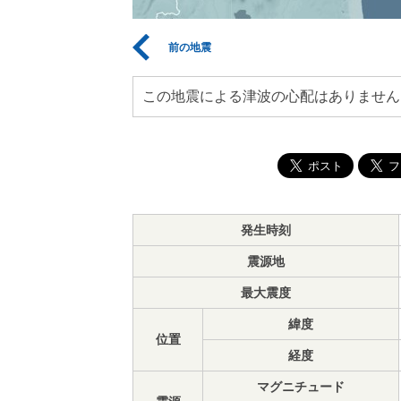
前の地震
この地震による津波の心配はありません
発生時刻
震源地
最大震度
緯度
位置
経度
マグニチュード