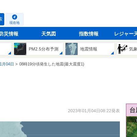
索
現在地
防災情報
天気図
指数情報
レジャー
PM2.5分布予測
地震情報
気
01月04日
08時19分頃発生した地震(最大震度1)
台
2023年01月04日08:22発表