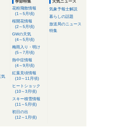
季節特集
天気ニュース
花粉飛散情報
気象予報士解説
(1～5月頃)
暮らしの話題
桜開花情報
放送局のニュース
(2～5月頃)
特集
GWの天気
(4～5月頃)
梅雨入り・明け
(5～7月頃)
熱中症情報
(4～9月頃)
紅葉見頃情報
天気
(10～11月頃)
ヒートショック
(10～3月頃)
スキー積雪情報
(11～5月頃)
初日の出
(12～1月頃)