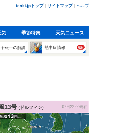
tenki.jpトップ
｜
サイトマップ
｜
ヘルプ
天気
季節特集
天気ニュース
象予報士の解説
熱中症情報
注目
風13号
(ドルフィン)
07日22:00現在