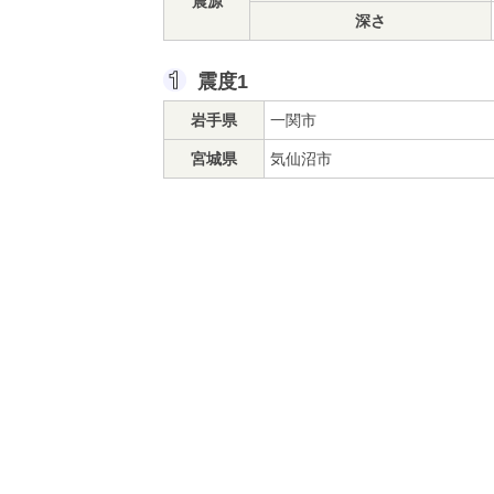
震源
深さ
震度1
岩手県
一関市
宮城県
気仙沼市