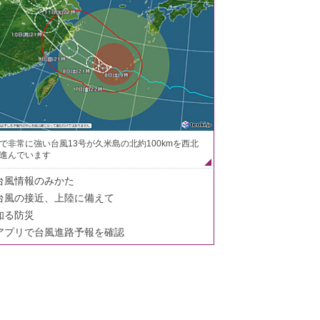
で非常に強い台風13号が久米島の北約100kmを西北
進んでいます
台風情報のみかた
台風の接近、上陸に備えて
知る防災
アプリで台風進路予報を確認