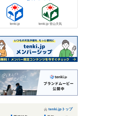
tenki.jp
tenki.jp 登山天気
tenki.jpトップ