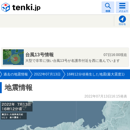
tenki.jp
検索
メニュー
現在地
台風13号情報
07日16:00現在
大型で非常に強い台風13号が名護市付近を西に進んでいます
過去の地震情報
2022年07月13日
16時12分頃発生した地震(最大震度1)
地震情報
2022年07月13日16:15発表