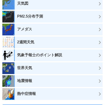
天気図
PM2.5分布予測
アメダス
2週間天気
気象予報士のポイント解説
世界天気
地震情報
熱中症情報