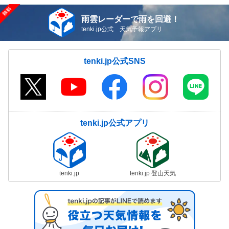
雨雲レーダーで雨を回避！
tenki.jp公式 天気予報アプリ
tenki.jp公式SNS
tenki.jp公式アプリ
tenki.jp
tenki.jp 登山天気