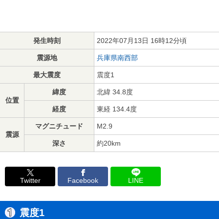
発生時刻
2022年07月13日 16時12分頃
震源地
兵庫県南西部
最大震度
震度1
緯度
北緯 34.8度
位置
経度
東経 134.4度
マグニチュード
M2.9
震源
深さ
約20km
Twitter
Facebook
LINE
震度1