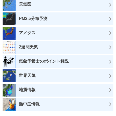
天気図
PM2.5分布予測
アメダス
2週間天気
気象予報士のポイント解説
世界天気
地震情報
熱中症情報