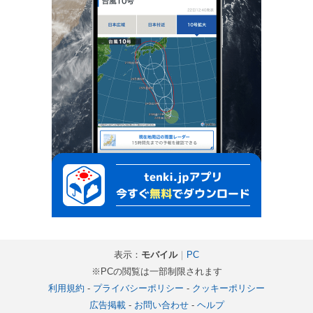
表示：
モバイル
｜
PC
※PCの閲覧は一部制限されます
利用規約
-
プライバシーポリシー
-
クッキーポリシー
広告掲載
-
お問い合わせ
-
ヘルプ