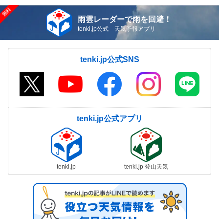
雨雲レーダーで雨を回避！
tenki.jp公式 天気予報アプリ
tenki.jp公式SNS
tenki.jp公式アプリ
tenki.jp
tenki.jp 登山天気