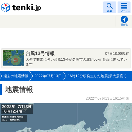
tenki.jp
検索
メニュー
現在地
台風13号情報
07日18:00現在
大型で非常に強い台風13号が名護市の北約50kmを西に進んでい
ます
過去の地震情報
2022年07月13日
16時12分頃発生した地震(最大震度1)
地震情報
2022年07月13日16:15発表