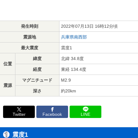
発生時刻
2022年07月13日 16時12分頃
震源地
兵庫県南西部
最大震度
震度1
緯度
北緯 34.8度
位置
経度
東経 134.4度
マグニチュード
M2.9
震源
深さ
約20km
Twitter
Facebook
LINE
震度1