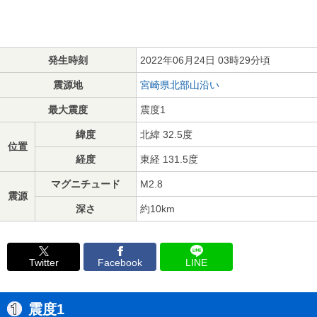
発生時刻
2022年06月24日 03時29分頃
震源地
宮崎県北部山沿い
最大震度
震度1
緯度
北緯 32.5度
位置
経度
東経 131.5度
マグニチュード
M2.8
震源
深さ
約10km
Twitter
Facebook
LINE
震度1