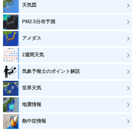
天気図
PM2.5分布予測
アメダス
2週間天気
気象予報士のポイント解説
世界天気
地震情報
熱中症情報