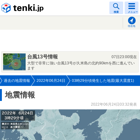
tenki.jp
検索
メニュー
現在地
台風13号情報
07日23:00現在
大型で非常に強い台風13号が久米島の北約90kmを西に進んでい
ます
過去の地震情報
2022年06月24日
03時29分頃発生した地震(最大震度1)
地震情報
2022年06月24日03:32発表