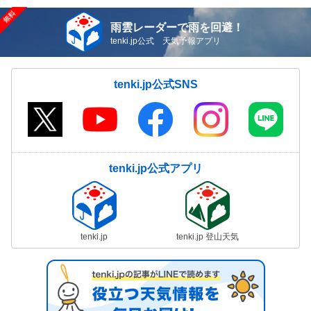
雨雲レーダーで雨を回避！
tenki.jp公式 天気予報アプリ
tenki.jp公式SNS
tenki.jp公式アプリ
tenki.jp
tenki.jp 登山天気