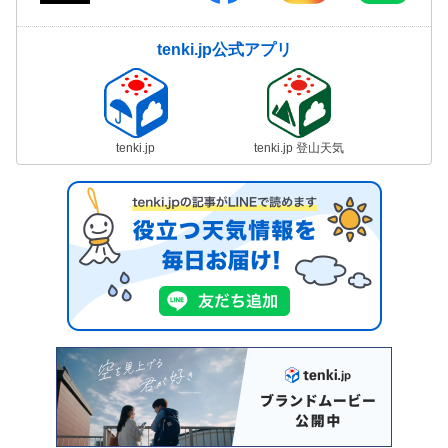
tenki.jp公式アプリ
tenki.jp
tenki.jp 登山天気