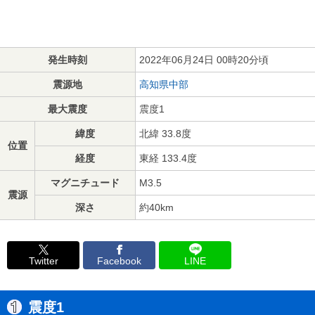
発生時刻
2022年06月24日 00時20分頃
震源地
高知県中部
最大震度
震度1
緯度
北緯 33.8度
位置
経度
東経 133.4度
マグニチュード
M3.5
震源
深さ
約40km
Twitter
Facebook
LINE
震度1