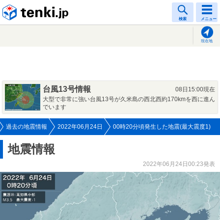
tenki.jp
検索
メニュー
現在地
台風13号情報
08日15:00現在
大型で非常に強い台風13号が久米島の西北西約170kmを西に進ん
でいます
過去の地震情報
2022年06月24日
00時20分頃発生した地震(最大震度1)
地震情報
2022年06月24日00:23発表