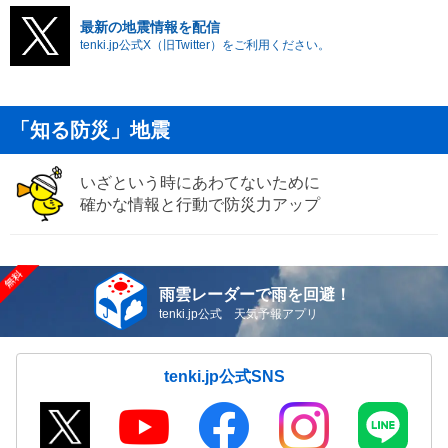
最新の地震情報を配信
tenki.jp公式X（旧Twitter）をご利用ください。
「知る防災」地震
いざという時にあわてないために
確かな情報と行動で防災力アップ
雨雲レーダーで雨を回避！
tenki.jp公式 天気予報アプリ
tenki.jp公式SNS