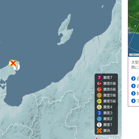
大型
西に