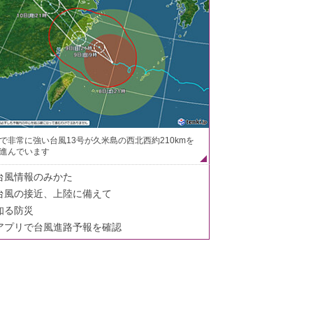
で非常に強い台風13号が久米島の西北西約210kmを
進んでいます
台風情報のみかた
台風の接近、上陸に備えて
知る防災
アプリで台風進路予報を確認