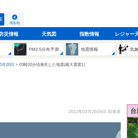
索
現在地
防災情報
天気図
指数情報
レジャー
PM2.5分布予測
地震情報
気
03月20日
03時32分頃発生した地震(最大震度1)
台
2022年03月20日03:35発表