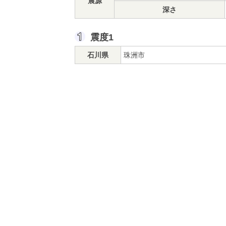
震源
深さ
震度1
石川県
珠洲市