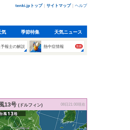
tenki.jpトップ
｜
サイトマップ
｜
ヘルプ
天気
季節特集
天気ニュース
象予報士の解説
熱中症情報
注目
風13号
(ドルフィン)
08日21:00現在