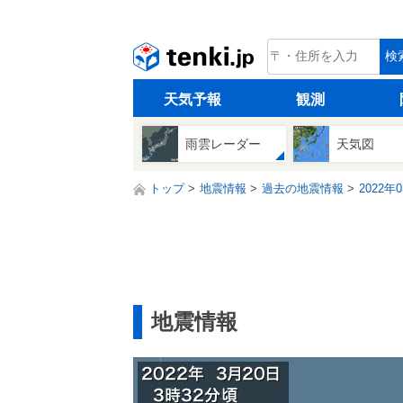
tenki.jp
検
天気予報
観測
雨雲レーダー
天気図
トップ
地震情報
過去の地震情報
2022年
地震情報