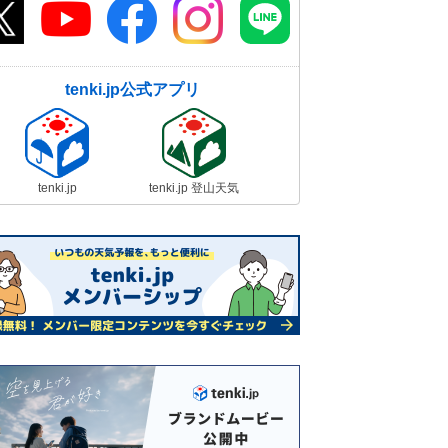
tenki.jp公式アプリ
tenki.jp
tenki.jp 登山天気