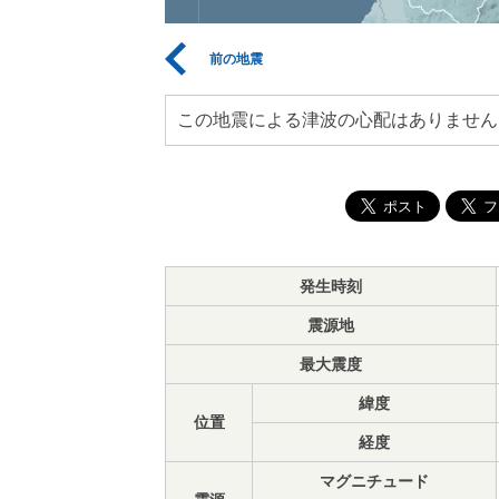
前の地震
この地震による津波の心配はありません
発生時刻
震源地
最大震度
緯度
位置
経度
マグニチュード