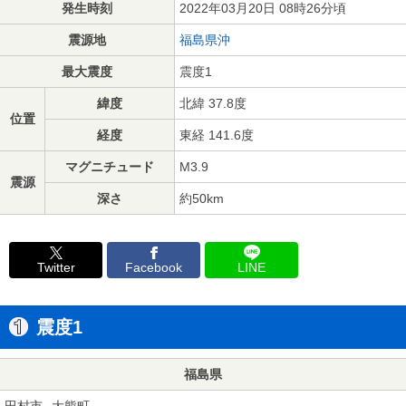
発生時刻
2022年03月20日 08時26分頃
震源地
福島県沖
最大震度
震度1
緯度
北緯 37.8度
位置
経度
東経 141.6度
マグニチュード
M3.9
震源
深さ
約50km
Twitter
Facebook
LINE
震度1
福島県
田村市
大熊町