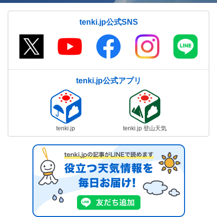
tenki.jp公式SNS
tenki.jp公式アプリ
tenki.jp
tenki.jp 登山天気