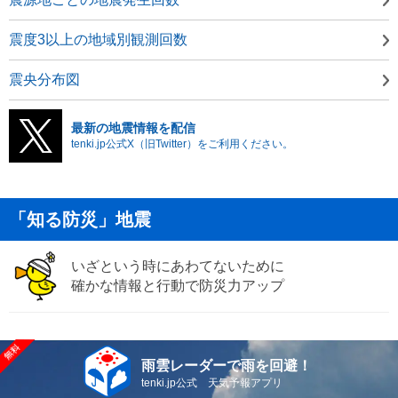
震度3以上の地域別観測回数
震央分布図
最新の地震情報を配信
tenki.jp公式X（旧Twitter）をご利用ください。
「知る防災」地震
いざという時にあわてないために
確かな情報と行動で防災力アップ
雨雲レーダーで雨を回避！
tenki.jp公式 天気予報アプリ