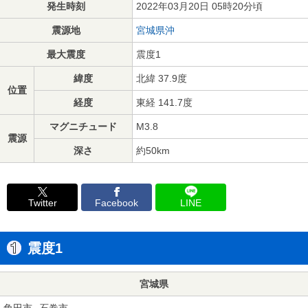
発生時刻
2022年03月20日 05時20分頃
震源地
宮城県沖
最大震度
震度1
緯度
北緯 37.9度
位置
経度
東経 141.7度
マグニチュード
M3.8
震源
深さ
約50km
Twitter
Facebook
LINE
震度1
宮城県
角田市
石巻市