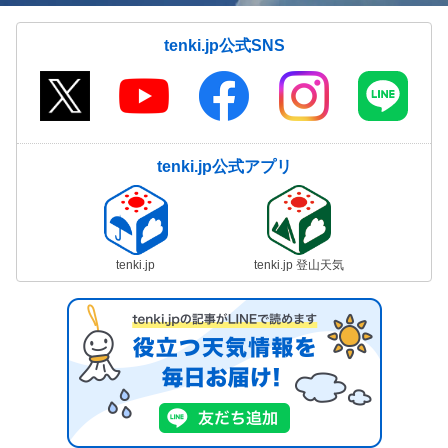
tenki.jp公式SNS
tenki.jp公式アプリ
tenki.jp
tenki.jp 登山天気