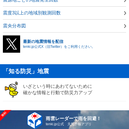
震度3以上の地域別観測回数
震央分布図
最新の地震情報を配信
tenki.jp公式X（旧Twitter）をご利用ください。
「知る防災」地震
いざという時にあわてないために
確かな情報と行動で防災力アップ
雨雲レーダーで雨を回避！
tenki.jp公式 天気予報アプリ