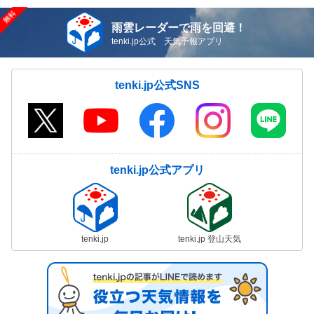
雨雲レーダーで雨を回避！
tenki.jp公式 天気予報アプリ
tenki.jp公式SNS
tenki.jp公式アプリ
tenki.jp
tenki.jp 登山天気