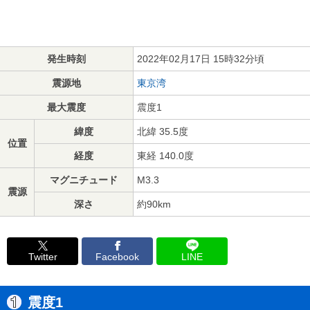
発生時刻
2022年02月17日 15時32分頃
震源地
東京湾
最大震度
震度1
緯度
北緯 35.5度
位置
経度
東経 140.0度
マグニチュード
M3.3
震源
深さ
約90km
Twitter
Facebook
LINE
震度1