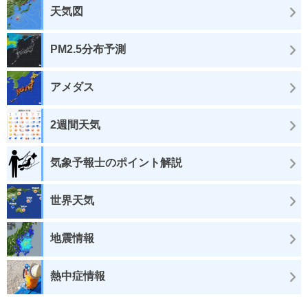
天気図
PM2.5分布予測
アメダス
2週間天気
気象予報士のポイント解説
世界天気
地震情報
熱中症情報