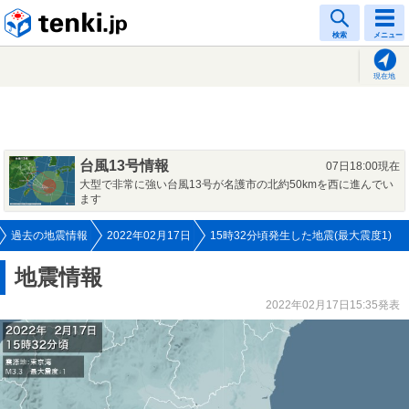
tenki.jp
検索
メニュー
現在地
台風13号情報
07日18:00現在
大型で非常に強い台風13号が名護市の北約50kmを西に進んでい
ます
過去の地震情報
2022年02月17日
15時32分頃発生した地震(最大震度1)
地震情報
2022年02月17日15:35発表