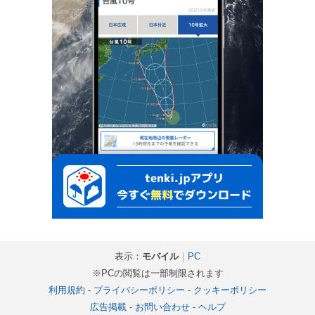
表示：
モバイル
｜
PC
※PCの閲覧は一部制限されます
利用規約
-
プライバシーポリシー
-
クッキーポリシー
広告掲載
-
お問い合わせ
-
ヘルプ