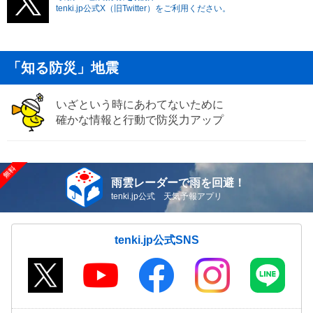
tenki.jp公式X（旧Twitter）をご利用ください。
「知る防災」地震
いざという時にあわてないために
確かな情報と行動で防災力アップ
雨雲レーダーで雨を回避！
tenki.jp公式 天気予報アプリ
tenki.jp公式SNS