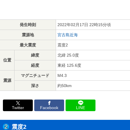
発生時刻
2022年02月17日 22時15分頃
震源地
宮古島近海
最大震度
震度2
緯度
北緯 25.0度
位置
経度
東経 125.6度
マグニチュード
M4.3
震源
深さ
約50km
Twitter
Facebook
LINE
震度2