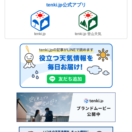
tenki.jp公式アプリ
tenki.jp
tenki.jp 登山天気