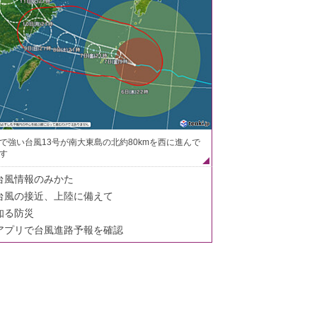
で強い台風13号が南大東島の北約80kmを西に進んで
す
台風情報のみかた
台風の接近、上陸に備えて
知る防災
アプリで台風進路予報を確認