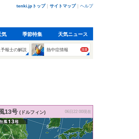
tenki.jpトップ
｜
サイトマップ
｜
ヘルプ
天気
季節特集
天気ニュース
象予報士の解説
熱中症情報
注目
風13号
(ドルフィン)
06日22:00現在