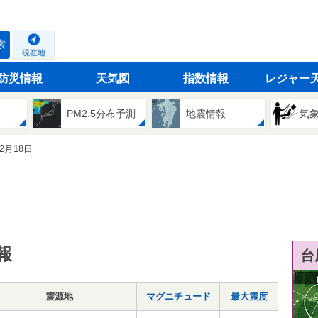
索
現在地
防災情報
天気図
指数情報
レジャー
PM2.5分布予測
地震情報
気
02月18日
報
台
震源地
マグニチュード
最大震度