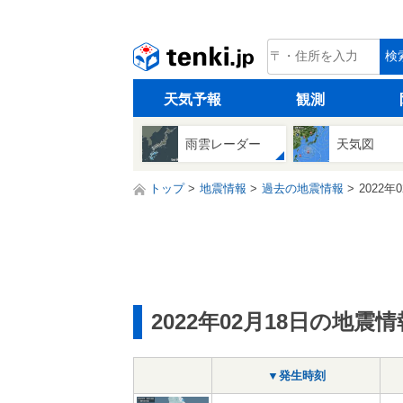
tenki.jp
検
天気予報
観測
雨雲レーダー
天気図
トップ
地震情報
過去の地震情報
2022年
2022年02月18日の地震情
▼発生時刻