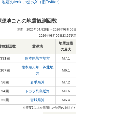
地震のtenki.jp公式X（旧Twitter）
震源地ごとの地震観測回数
期間：2026年04月28日～2026年08月06日
2026年08月06日23:25更新
地震規模
震観測回数
震源地
の最大
331
回
熊本県熊本地方
M7.1
熊本県天草・芦北地
107
回
M6.1
方
56
回
岩手県沖
M7.2
24
回
トカラ列島近海
M4.6
22
回
宮城県沖
M6.4
※震度1以上を観測した地震の集計です