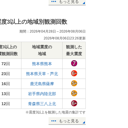
もっと見る
震度3以上の地域別観測回数
期間：2026年04月28日～2026年08月06日
2026年08月06日23:26更新
度3以上の
地域震度の
観測した
震観測回数
地域
最大震度
72
回
熊本県熊本
23
回
熊本県天草・芦北
16
回
鹿児島県薩摩
13
回
岩手県内陸北部
12
回
青森県三八上北
※震度3以上を観測した地震の集計です
もっと見る