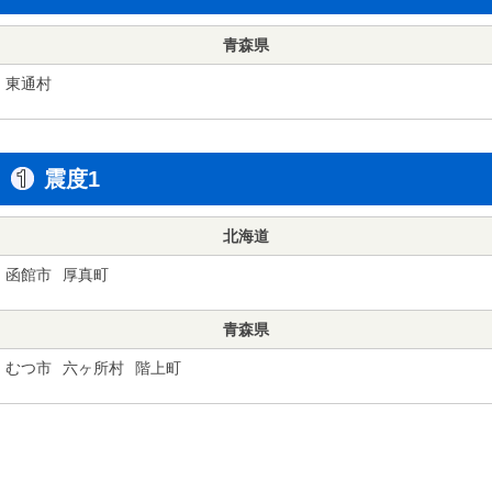
青森県
東通村
震度1
北海道
函館市
厚真町
青森県
むつ市
六ヶ所村
階上町