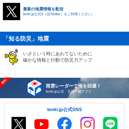
最新の地震情報を配信
tenki.jp公式X（旧Twitter）をご利用ください。
「知る防災」地震
いざという時にあわてないために
確かな情報と行動で防災力アップ
雨雲レーダーで雨を回避！
tenki.jp公式 天気予報アプリ
tenki.jp公式SNS