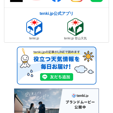
tenki.jp公式アプリ
tenki.jp
tenki.jp 登山天気