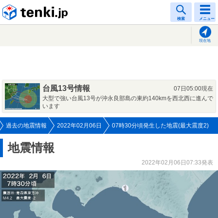
tenki.jp
検索
メニュー
現在地
台風13号情報
07日05:00現在
大型で強い台風13号が沖永良部島の東約140kmを西北西に進んで
います
過去の地震情報
2022年02月06日
07時30分頃発生した地震(最大震度2)
地震情報
2022年02月06日07:33発表