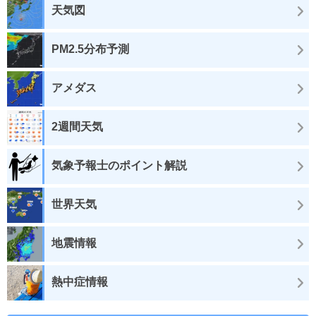
天気図
PM2.5分布予測
アメダス
2週間天気
気象予報士のポイント解説
世界天気
地震情報
熱中症情報