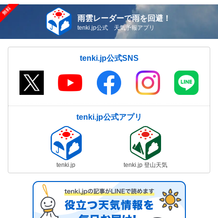
雨雲レーダーで雨を回避！
tenki.jp公式 天気予報アプリ
tenki.jp公式SNS
tenki.jp公式アプリ
tenki.jp
tenki.jp 登山天気