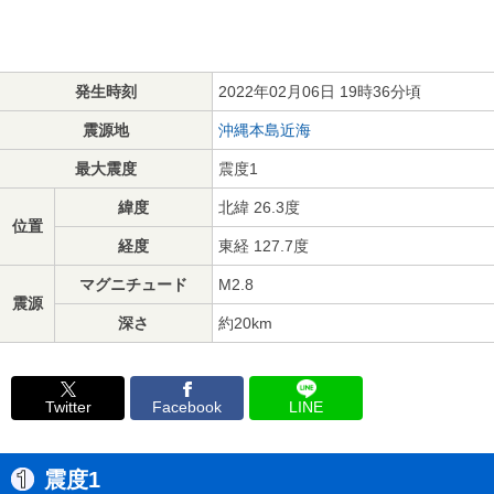
発生時刻
2022年02月06日 19時36分頃
震源地
沖縄本島近海
最大震度
震度1
緯度
北緯 26.3度
位置
経度
東経 127.7度
マグニチュード
M2.8
震源
深さ
約20km
Twitter
Facebook
LINE
震度1