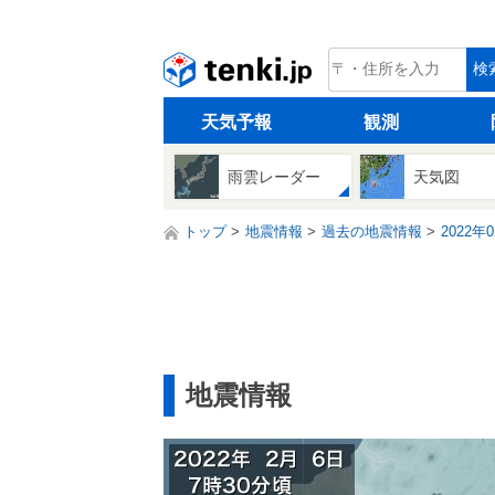
tenki.jp
検
天気予報
観測
雨雲レーダー
天気図
トップ
地震情報
過去の地震情報
2022年
地震情報