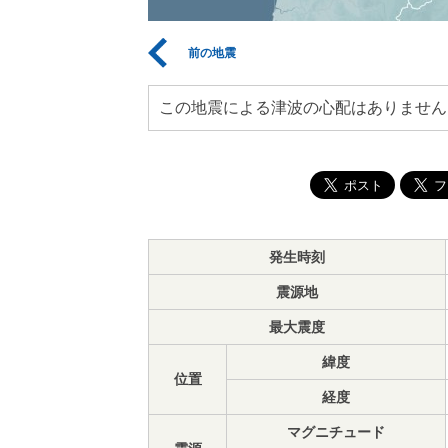
前の地震
この地震による津波の心配はありません
発生時刻
震源地
最大震度
緯度
位置
経度
マグニチュード