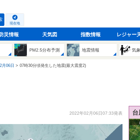
索
現在地
防災情報
天気図
指数情報
レジャー
PM2.5分布予測
地震情報
気
02月06日
07時30分頃発生した地震(最大震度2)
台
2022年02月06日07:33発表