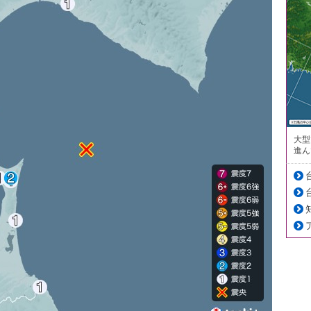
大型
進ん