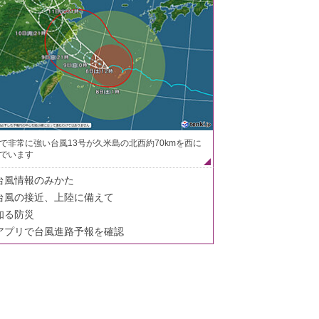
で非常に強い台風13号が久米島の北西約70kmを西に
でいます
台風情報のみかた
台風の接近、上陸に備えて
知る防災
アプリで台風進路予報を確認