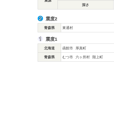
震源
深さ
震度2
青森県
東通村
震度1
北海道
函館市
厚真町
青森県
むつ市
六ヶ所村
階上町