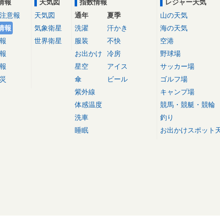
情報
天気図
指数情報
レジャー天気
注意報
天気図
通年
夏季
山の天気
情報
気象衛星
洗濯
汗かき
海の天気
報
世界衛星
服装
不快
空港
報
お出かけ
冷房
野球場
報
星空
アイス
サッカー場
災
傘
ビール
ゴルフ場
紫外線
キャンプ場
体感温度
競馬・競艇・競輪
洗車
釣り
睡眠
お出かけスポット