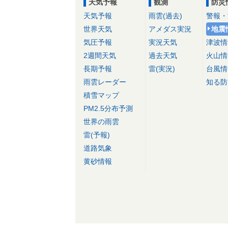
天気予報
観測
防災
天気予報
雨雲(過去)
警報・
世界天気
アメダス実況
地震
気圧予報
実況天気
津波情
2週間天気
過去天気
火山情
長期予報
雷(実況)
台風情
雨雲レーダー
知る防
積雪マップ
PM2.5分布予測
世界の雨雲
雷(予報)
道路気象
黄砂情報