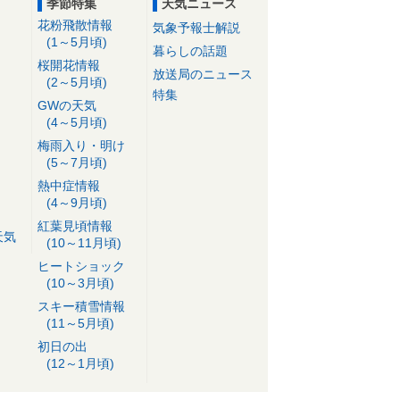
季節特集
天気ニュース
花粉飛散情報
気象予報士解説
(1～5月頃)
暮らしの話題
桜開花情報
放送局のニュース
(2～5月頃)
特集
GWの天気
(4～5月頃)
梅雨入り・明け
(5～7月頃)
熱中症情報
(4～9月頃)
紅葉見頃情報
天気
(10～11月頃)
ヒートショック
(10～3月頃)
スキー積雪情報
(11～5月頃)
初日の出
(12～1月頃)