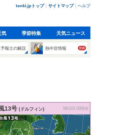
tenki.jpトップ
｜
サイトマップ
｜
ヘルプ
天気
季節特集
天気ニュース
象予報士の解説
熱中症情報
注目
風13号
(ドルフィン)
08日01:00現在