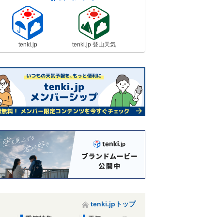
tenki.jp
tenki.jp 登山天気
tenki.jpトップ