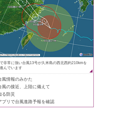
で非常に強い台風13号が久米島の西北西約210kmを
進んでいます
台風情報のみかた
台風の接近、上陸に備えて
知る防災
アプリで台風進路予報を確認