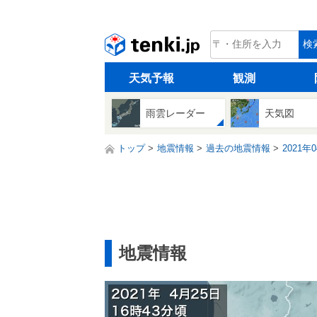
tenki.jp
検
天気予報
観測
雨雲レーダー
天気図
トップ
地震情報
過去の地震情報
2021年
地震情報