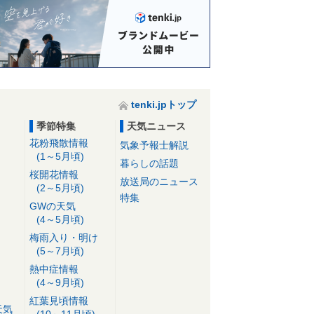
tenki.jpトップ
季節特集
天気ニュース
花粉飛散情報
気象予報士解説
(1～5月頃)
暮らしの話題
桜開花情報
放送局のニュース
(2～5月頃)
特集
GWの天気
(4～5月頃)
梅雨入り・明け
(5～7月頃)
熱中症情報
(4～9月頃)
紅葉見頃情報
天気
(10～11月頃)