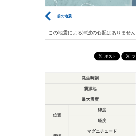
前の地震
この地震による津波の心配はありません
発生時刻
震源地
最大震度
緯度
位置
経度
マグニチュード