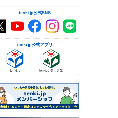
tenki.jp公式SNS
tenki.jp公式アプリ
tenki.jp
tenki.jp 登山天気