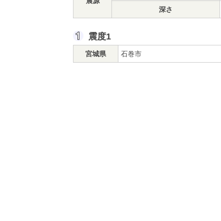
震源
深さ
震度1
宮城県
石巻市