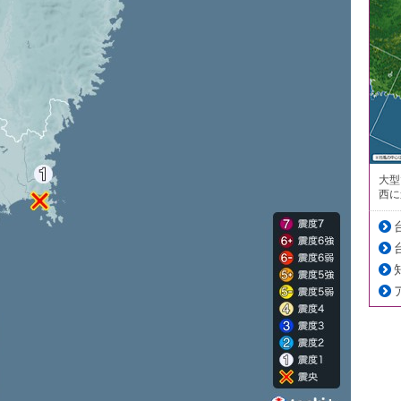
大型
西に