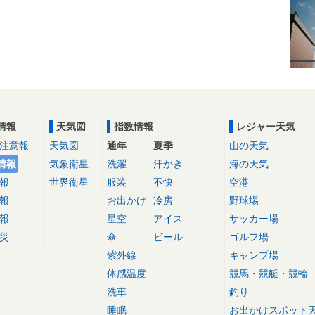
情報
天気図
指数情報
レジャー天気
注意報
天気図
通年
夏季
山の天気
情報
気象衛星
洗濯
汗かき
海の天気
報
世界衛星
服装
不快
空港
報
お出かけ
冷房
野球場
報
星空
アイス
サッカー場
災
傘
ビール
ゴルフ場
紫外線
キャンプ場
体感温度
競馬・競艇・競輪
洗車
釣り
睡眠
お出かけスポット