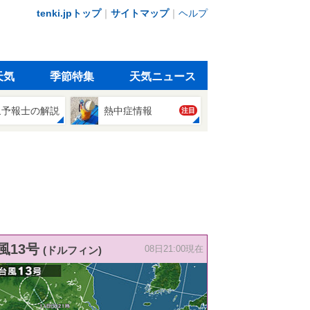
tenki.jpトップ
｜
サイトマップ
｜
ヘルプ
天気
季節特集
天気ニュース
象予報士の解説
熱中症情報
注目
風13号
(ドルフィン)
08日21:00現在