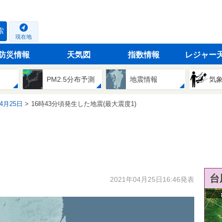
索
現在地
防災情報
天気図
指数情報
レジャー
PM2.5分布予測
地震情報
気
04月25日
16時43分頃発生した地震(最大震度1)
台
2021年04月25日16:46発表