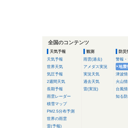
全国のコンテンツ
天気予報
観測
防災
天気予報
雨雲(過去)
警報・
世界天気
アメダス実況
地震
気圧予報
実況天気
津波情
2週間天気
過去天気
火山情
長期予報
雷(実況)
台風情
雨雲レーダー
知る防
積雪マップ
PM2.5分布予測
世界の雨雲
雷(予報)