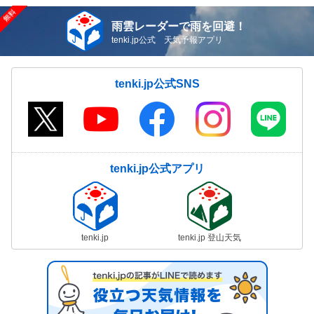
雨雲レーダーで雨を回避！
tenki.jp公式 天気予報アプリ
tenki.jp公式SNS
tenki.jp公式アプリ
tenki.jp
tenki.jp 登山天気