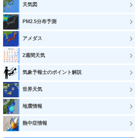
天気図
PM2.5分布予測
アメダス
2週間天気
気象予報士のポイント解説
世界天気
地震情報
熱中症情報