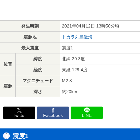
発生時刻
2021年04月12日 13時50分頃
震源地
トカラ列島近海
最大震度
震度1
緯度
北緯 29.3度
位置
経度
東経 129.4度
マグニチュード
M2.8
震源
深さ
約20km
Twitter
Facebook
LINE
震度1