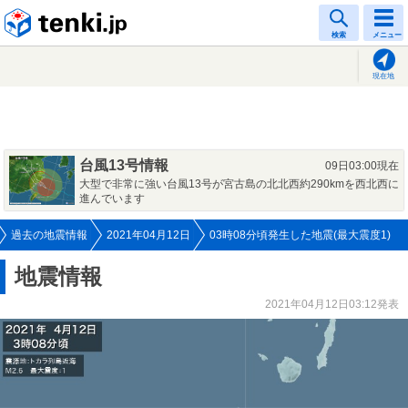
tenki.jp
検索
メニュー
現在地
台風13号情報
09日03:00現在
大型で非常に強い台風13号が宮古島の北北西約290kmを西北西に
進んでいます
過去の地震情報
2021年04月12日
03時08分頃発生した地震(最大震度1)
地震情報
2021年04月12日03:12発表