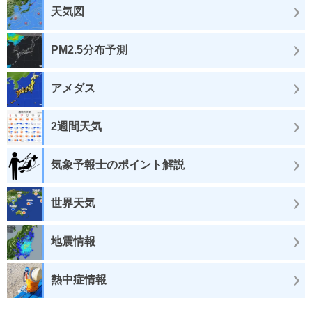
天気図
PM2.5分布予測
アメダス
2週間天気
気象予報士のポイント解説
世界天気
地震情報
熱中症情報