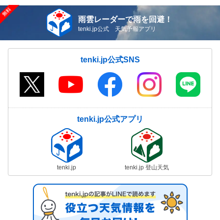
雨雲レーダーで雨を回避！
tenki.jp公式 天気予報アプリ
tenki.jp公式SNS
tenki.jp公式アプリ
tenki.jp
tenki.jp 登山天気