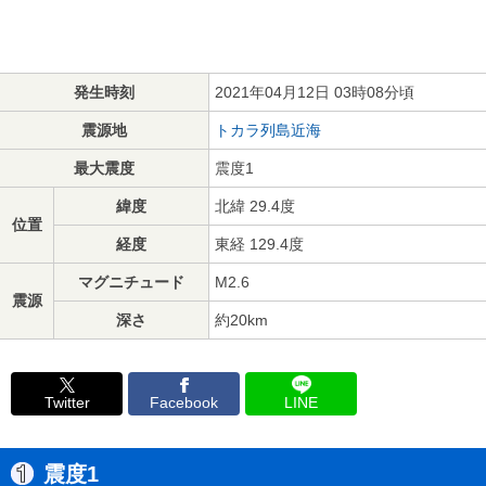
発生時刻
2021年04月12日 03時08分頃
震源地
トカラ列島近海
最大震度
震度1
緯度
北緯 29.4度
位置
経度
東経 129.4度
マグニチュード
M2.6
震源
深さ
約20km
Twitter
Facebook
LINE
震度1