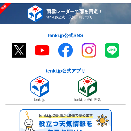
雨雲レーダーで雨を回避！
tenki.jp公式 天気予報アプリ
tenki.jp公式SNS
tenki.jp公式アプリ
tenki.jp
tenki.jp 登山天気