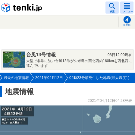
tenki.jp
検索
メニュー
現在地
台風13号情報
08日12:00現在
大型で非常に強い台風13号が久米島の西北西約160kmを西北西に
進んでいます
過去の地震情報
2021年04月12日
04時23分頃発生した地震(最大震度1)
地震情報
2021年04月12日04:28発表