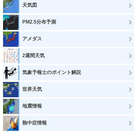
天気図
PM2.5分布予測
アメダス
2週間天気
気象予報士のポイント解説
世界天気
地震情報
熱中症情報