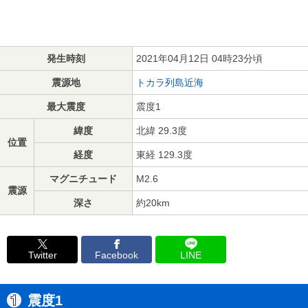
発生時刻
2021年04月12日 04時23分頃
震源地
トカラ列島近海
最大震度
震度1
緯度
北緯 29.3度
位置
経度
東経 129.3度
マグニチュード
M2.6
震源
深さ
約20km
Twitter
Facebook
LINE
震度1