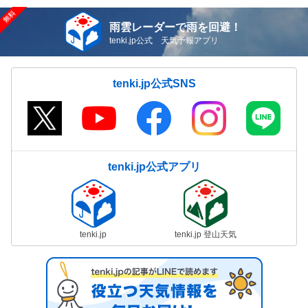
雨雲レーダーで雨を回避！
tenki.jp公式 天気予報アプリ
tenki.jp公式SNS
tenki.jp公式アプリ
tenki.jp
tenki.jp 登山天気