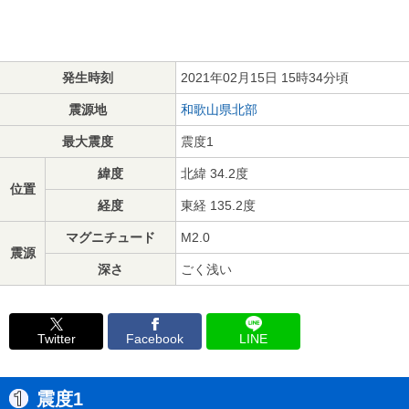
発生時刻
2021年02月15日 15時34分頃
震源地
和歌山県北部
最大震度
震度1
緯度
北緯 34.2度
位置
経度
東経 135.2度
マグニチュード
M2.0
震源
深さ
ごく浅い
Twitter
Facebook
LINE
震度1