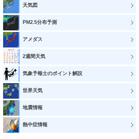
天気図
PM2.5分布予測
アメダス
2週間天気
気象予報士のポイント解説
世界天気
地震情報
熱中症情報