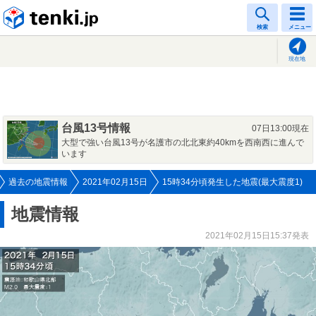
tenki.jp
検索
メニュー
現在地
台風13号情報
07日13:00現在
大型で強い台風13号が名護市の北北東約40kmを西南西に進んで
います
過去の地震情報
2021年02月15日
15時34分頃発生した地震(最大震度1)
地震情報
2021年02月15日15:37発表