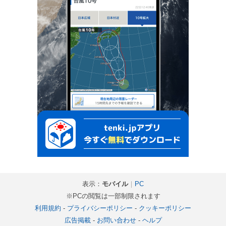
表示：
モバイル
｜
PC
※PCの閲覧は一部制限されます
利用規約
-
プライバシーポリシー
-
クッキーポリシー
広告掲載
-
お問い合わせ
-
ヘルプ