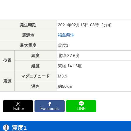
発生時刻
2021年02月15日 03時12分頃
震源地
福島県沖
最大震度
震度1
緯度
北緯 37.6度
位置
経度
東経 141.6度
マグニチュード
M3.9
震源
深さ
約50km
Twitter
Facebook
LINE
震度1