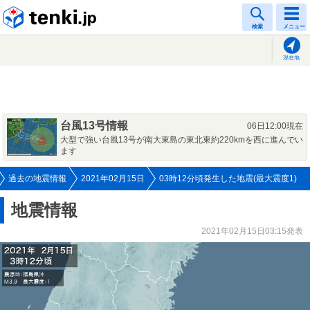
tenki.jp
検索
メニュー
現在地
台風13号情報
06日12:00現在
大型で強い台風13号が南大東島の東北東約220kmを西に進んでい
ます
過去の地震情報
2021年02月15日
03時12分頃発生した地震(最大震度1)
地震情報
2021年02月15日03:15発表