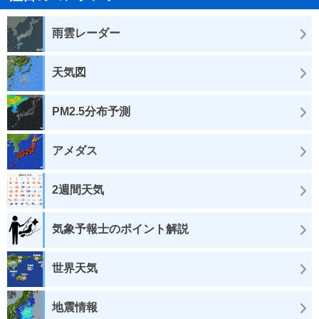
雨雲レーダー
天気図
PM2.5分布予測
アメダス
2週間天気
気象予報士のポイント解説
世界天気
地震情報