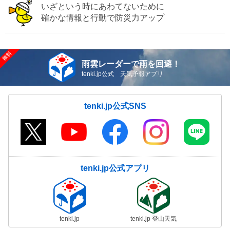
いざという時にあわてないために
確かな情報と行動で防災力アップ
雨雲レーダーで雨を回避！
tenki.jp公式 天気予報アプリ
tenki.jp公式SNS
tenki.jp公式アプリ
tenki.jp
tenki.jp 登山天気