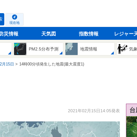
索
現在地
防災情報
天気図
指数情報
レジャー
PM2.5分布予測
地震情報
気
02月15日
14時00分頃発生した地震(最大震度1)
台
2021年02月15日14:05発表