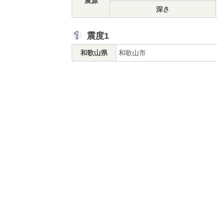
震源
深さ
震度1
和歌山県
和歌山市