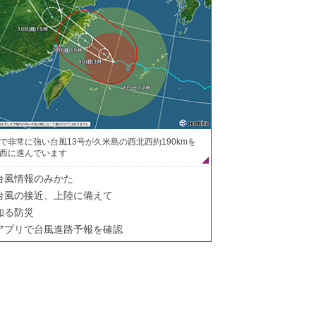
で非常に強い台風13号が久米島の西北西約190kmを
西に進んでいます
台風情報のみかた
台風の接近、上陸に備えて
知る防災
アプリで台風進路予報を確認