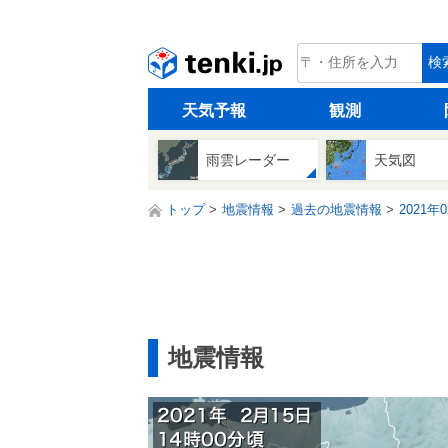
tenki.jp
検
天気予報
観測
雨雲レーダー
天気図
トップ
地震情報
過去の地震情報
2021年
地震情報