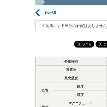
前の地震
この地震による津波の心配はありません
発生時刻
震源地
最大震度
緯度
位置
経度
マグニチュード