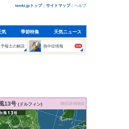
tenki.jpトップ
｜
サイトマップ
｜
ヘルプ
天気
季節特集
天気ニュース
象予報士の解説
熱中症情報
注目
風13号
(ドルフィン)
08日18:00現在