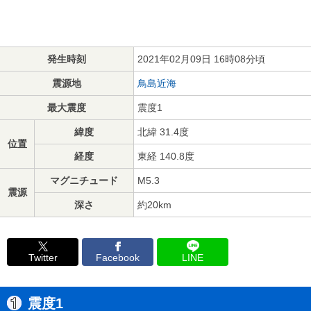
発生時刻
2021年02月09日 16時08分頃
震源地
鳥島近海
最大震度
震度1
緯度
北緯 31.4度
位置
経度
東経 140.8度
マグニチュード
M5.3
震源
深さ
約20km
Twitter
Facebook
LINE
震度1