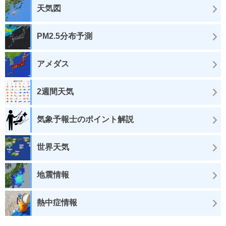
天気図
PM2.5分布予測
アメダス
2週間天気
気象予報士のポイント解説
世界天気
地震情報
熱中症情報