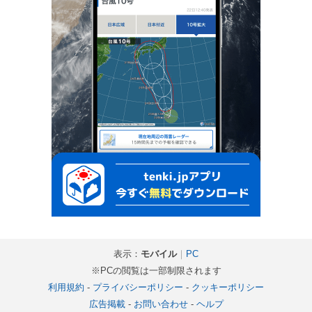
表示：
モバイル
｜
PC
※PCの閲覧は一部制限されます
利用規約
-
プライバシーポリシー
-
クッキーポリシー
広告掲載
-
お問い合わせ
-
ヘルプ