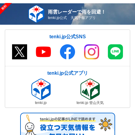
雨雲レーダーで雨を回避！
tenki.jp公式 天気予報アプリ
tenki.jp公式SNS
tenki.jp公式アプリ
tenki.jp
tenki.jp 登山天気