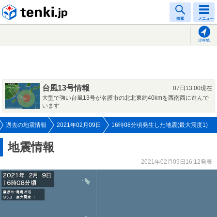
tenki.jp
検索
メニュー
現在地
台風13号情報
07日13:00現在
大型で強い台風13号が名護市の北北東約40kmを西南西に進んで
います
過去の地震情報
2021年02月09日
16時08分頃発生した地震(最大震度1)
地震情報
2021年02月09日16:12発表