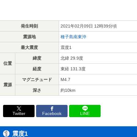
発生時刻
2021年02月09日 12時39分頃
震源地
種子島南東沖
最大震度
震度1
緯度
北緯 29.9度
位置
経度
東経 131.3度
マグニチュード
M4.7
震源
深さ
約10km
Twitter
Facebook
LINE
震度1