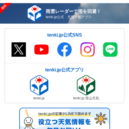
雨雲レーダーで雨を回避！
tenki.jp公式 天気予報アプリ
tenki.jp公式SNS
tenki.jp公式アプリ
tenki.jp
tenki.jp 登山天気