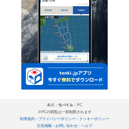
表示：
モバイル
｜
PC
※PCの閲覧は一部制限されます
利用規約
-
プライバシーポリシー
-
クッキーポリシー
広告掲載
-
お問い合わせ
-
ヘルプ