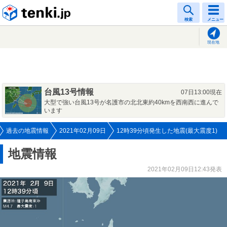
tenki.jp
検索
メニュー
現在地
台風13号情報
07日13:00現在
大型で強い台風13号が名護市の北北東約40kmを西南西に進んで
います
過去の地震情報
2021年02月09日
12時39分頃発生した地震(最大震度1)
地震情報
2021年02月09日12:43発表