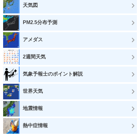
天気図
PM2.5分布予測
アメダス
2週間天気
気象予報士のポイント解説
世界天気
地震情報
熱中症情報